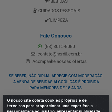
BEBIDAS
CUIDADOS PESSOAIS
LIMPEZA
Fale Conosco
(83) 3015-8080
contato@nordil.com.br
Acompanhe nossas ofertas
SE BEBER, NÃO DIRIJA. APRECIE COM MODERAÇÃO.
A VENDA DE BEBIDAS ALCOÓLICAS É PROIBIDA
PARA MENORES DE 18 ANOS.
O nosso site coleta cookies próprios e de
Nordil Distribuidora - Avenida Liberdade, 2738, Bloco F -
terceiros para proporcionar uma experiência
Sesi - Bayeux/PB - CEP 58.111-400 - CNPJ
personalizada ao usuário, apresentar publicidade