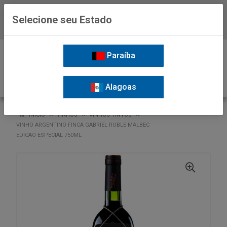
Selecione seu Estado
Baixe já o APP da Nordil
0
Paraíba
Alagoas
VOLTAR
INÍCIO
VINHOS
VINHOS TINTOS
VINHO ARGENTINO FINCA GABRIEL ROBLE MALBEC
EDICAO ESPECIAL 750ML