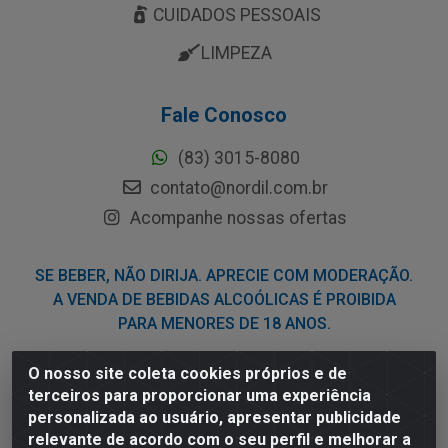
CUIDADOS PESSOAIS
LIMPEZA
Fale Conosco
(83) 3015-8080
contato@nordil.com.br
Acompanhe nossas ofertas
SE BEBER, NÃO DIRIJA. APRECIE COM MODERAÇÃO.
A VENDA DE BEBIDAS ALCOÓLICAS É PROIBIDA
PARA MENORES DE 18 ANOS.
O nosso site coleta cookies próprios e de
Nordil Distribuidora - Avenida Liberdade, 2738, Bloco F -
terceiros para proporcionar uma experiência
Sesi - Bayeux/PB - CEP 58.111-400 - CNPJ
personalizada ao usuário, apresentar publicidade
03.775.813/0001-41
relevante de acordo com o seu perfil e melhorar a