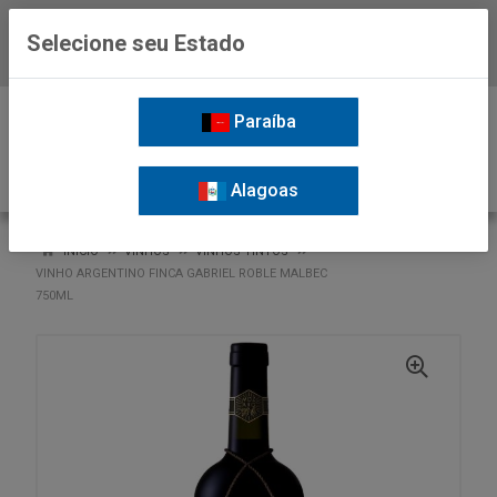
Selecione seu Estado
Baixe já o APP da Nordil
0
Paraíba
Alagoas
VOLTAR
INÍCIO
VINHOS
VINHOS TINTOS
VINHO ARGENTINO FINCA GABRIEL ROBLE MALBEC
750ML