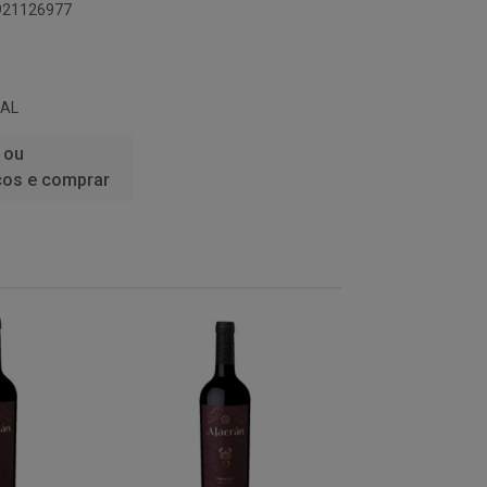
8921126977
CAL
 ou
ços e comprar