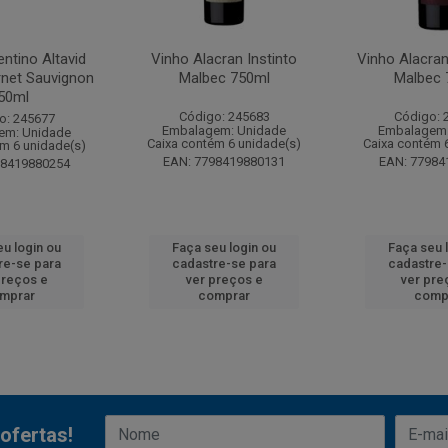
ntino Altavid
Vinho Alacran Instinto
Vinho Alacra
rnet Sauvignon
Malbec 750ml
Malbec 
50ml
Código: 245683
Código: 
o: 245677
Embalagem: Unidade
Embalagem:
em: Unidade
Caixa contém 6 unidade(s)
Caixa contém 
ém 6 unidade(s)
EAN: 7798419880131
EAN: 77984
98419880254
eu login ou
Faça seu login ou
Faça seu 
re-se para
cadastre-se para
cadastre-
preços e
ver preços e
ver pre
mprar
comprar
comp
ofertas!