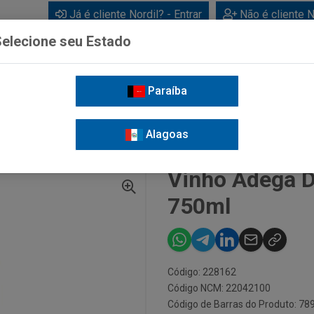
Já é cliente Nordil? - Entrar
Não é cliente N
elecione seu Estado
Paraíba
BEBIDAS
CUIDADOS PESSOAIS
LIMPEZA
FOR
Alagoas
GA DO VALE BRANCO SUAVE 750ML
Vinho Adega D
750ml
Código: 228162
Código NCM: 22042100
Código de Barras do Produto: 7