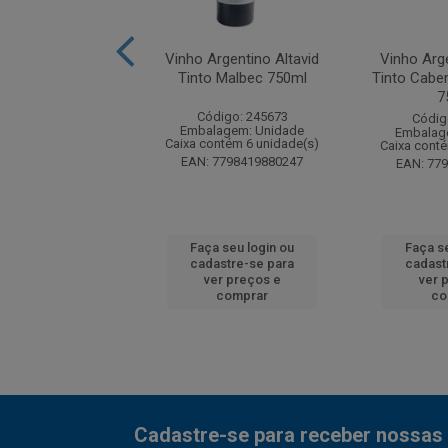
Pionero Reserva
Vinho Argentino Altavid
Vinho Arge
 Sauvignon Tinto
Tinto Malbec 750ml
Tinto Cabe
750ml
7
Código: 245673
digo: 257359
Códig
Embalagem: Unidade
agem: Unidade
Embalag
Caixa contém 6 unidade(s)
ntém 6 unidade(s)
Caixa cont
EAN: 7798419880247
7804449104014
EAN: 77
 seu login ou
Faça seu login ou
Faça s
astre-se para
cadastre-se para
cadast
er preços e
ver preços e
ver 
comprar
comprar
co
Cadastre-se para receber nossas 