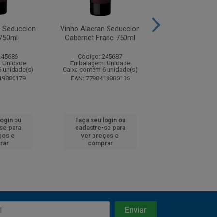
n Seduccion
Vinho Alacran Seduccion
Vinho Dom Bos
750ml
Cabernet Franc 750ml
Suave 75
245686
Código: 245687
Código: 24
 Unidade
Embalagem: Unidade
Embalagem: U
6 unidade(s)
Caixa contém 6 unidade(s)
Caixa contém 12 u
19880179
EAN: 7798419880186
EAN: 7896072
login ou
Faça seu login ou
Faça seu log
se para
cadastre-se para
cadastre-se
ços e
ver preços e
ver preços
rar
comprar
compra