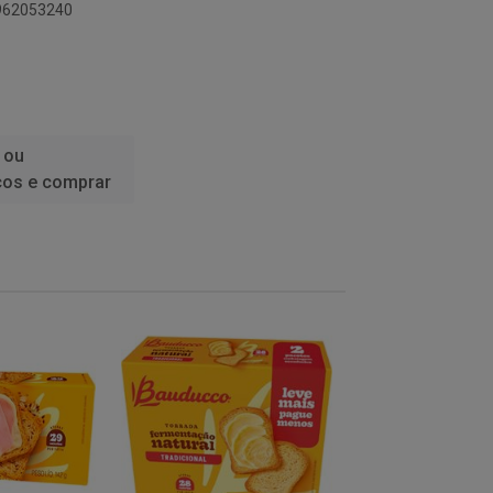
1962053240
 ou
ços e comprar