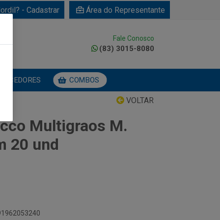
ordil? - Cadastrar
Área do Representante
Fale Conosco
0
(83) 3015-8080
NECEDORES
COMBOS
VOLTAR
cco Multigraos M.
m 20 und
891962053240