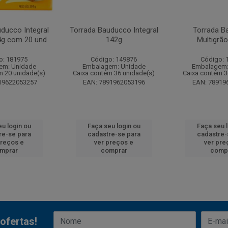
ducco Integral
Torrada Bauducco Integral
Torrada B
4g com 20 und
142g
Multigrã
o: 181975
Código: 149876
Código: 
em: Unidade
Embalagem: Unidade
Embalagem:
m 20 unidade(s)
Caixa contém 36 unidade(s)
Caixa contém 3
19622053257
EAN: 7891962053196
EAN: 78919
u login ou
Faça seu login ou
Faça seu 
re-se para
cadastre-se para
cadastre-
preços e
ver preços e
ver pre
mprar
comprar
comp
ofertas!