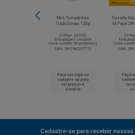
oast Integral Multi
Mini Torradinhas
Torrada Bau
reais 128g
Tradicionais 120g
M Pack 28
digo: 189910
Código: 261352
Códig
agem: Unidade
Embalagem: Unidade
Embalag
ntém 24 unidade(s)
Caixa contém 18 unidade(s)
Caixa conté
7891962058719
EAN: 7891962077772
EAN: 789
 seu login ou
Faça seu login ou
Faça se
astre-se para
cadastre-se para
cadast
er preços e
ver preços e
ver 
comprar
comprar
co
Cadastre-se para receber nossas 