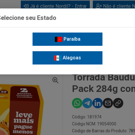
Já é cliente Nordil? - Entrar
Não é cliente N
elecione seu Estado
Paraíba
BEBIDAS
CUIDADOS PESSOAIS
LIMPEZA
FOR
Alagoas
RADA BAUDUCCO MULTIGRAOS M. PACK 284G COM 20 UND
Torrada Baudu
Pack 284g co
Código: 181974
Código NCM: 19054000
Código de Barras do Produto: 7