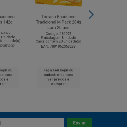
auducco
Torrada Bauducco
Torrada Bau
os 142g
Tradicional M Pack 284g
Tradicional
com 20 und
149877
Código: 149
Código: 181973
 Unidade
Embalagem: U
Embalagem: Unidade
6 unidade(s)
Caixa contém 36 u
Caixa contém 20 unidade(s)
62053202
EAN: 7891962
EAN: 7891962053233
login ou
Faça seu login ou
Faça seu log
se para
cadastre-se para
cadastre-se 
ços e
ver preços e
ver preços
rar
comprar
comprar