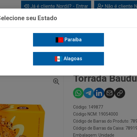
Já é cliente Nordil? - Entrar
Não é cliente N
elecione seu Estado
Paraíba
BEBIDAS
CUIDADOS PESSOAIS
LIMPEZA
FOR
Alagoas
RADA BAUDUCCO MULTIGRÃOS 142G
Torrada Baudu
Código: 149877
Código NCM: 19054000
Código de Barras do Produto: 7
Código de Barras da Caixa: 789
Embalagem: Unidade