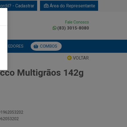
ordil? - Cadastrar
Área do Representante
Fale Conosco
0
(83) 3015-8080
NECEDORES
COMBOS
VOLTAR
cco Multigrãos 142g
891962053202
1962053202