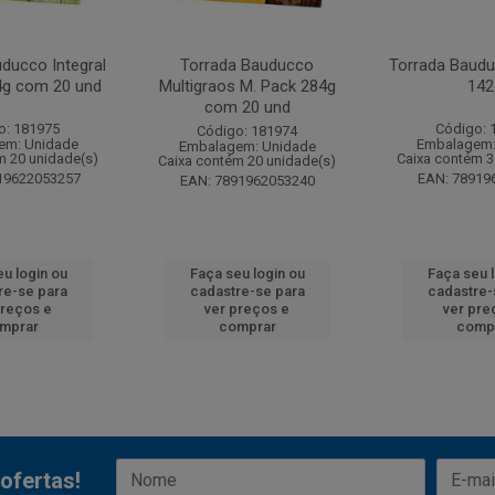
ducco Integral
Torrada Bauducco
Torrada Baudu
4g com 20 und
Multigraos M. Pack 284g
142
com 20 und
o: 181975
Código: 
Código: 181974
em: Unidade
Embalagem:
Embalagem: Unidade
m 20 unidade(s)
Caixa contém 3
Caixa contém 20 unidade(s)
19622053257
EAN: 78919
EAN: 7891962053240
u login ou
Faça seu login ou
Faça seu 
re-se para
cadastre-se para
cadastre-
preços e
ver preços e
ver pre
mprar
comprar
comp
ofertas!