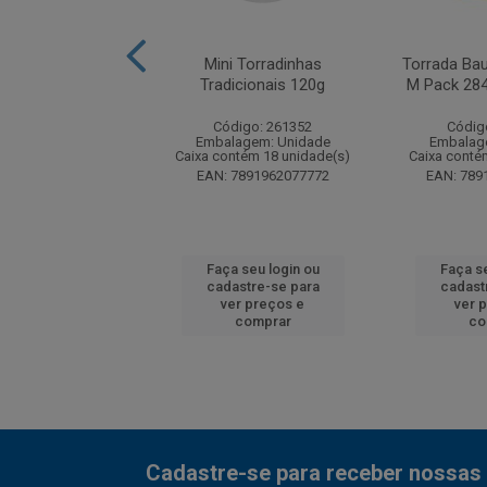
oast Integral Multi
Mini Torradinhas
Torrada Bau
reais 128g
Tradicionais 120g
M Pack 28
digo: 189910
Código: 261352
Códig
agem: Unidade
Embalagem: Unidade
Embalag
ntém 24 unidade(s)
Caixa contém 18 unidade(s)
Caixa conté
7891962058719
EAN: 7891962077772
EAN: 789
 seu login ou
Faça seu login ou
Faça se
astre-se para
cadastre-se para
cadast
er preços e
ver preços e
ver 
comprar
comprar
co
Cadastre-se para receber nossas 