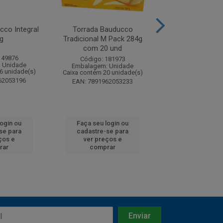
cco Integral
Torrada Bauducco
Torrada Bau
g
Tradicional M Pack 284g
Tradicional
com 20 und
149876
Código: 149
Código: 181973
 Unidade
Embalagem: U
Embalagem: Unidade
6 unidade(s)
Caixa contém 36 u
Caixa contém 20 unidade(s)
62053196
EAN: 7891962
EAN: 7891962053233
login ou
Faça seu login ou
Faça seu log
se para
cadastre-se para
cadastre-se 
ços e
ver preços e
ver preços
rar
comprar
comprar