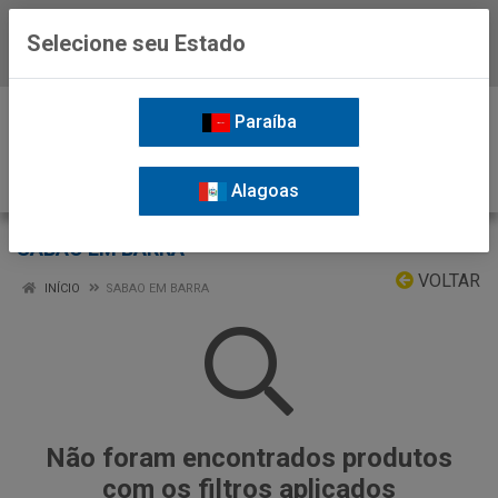
Selecione seu Estado
Baixe já o APP da Nordil
0
Paraíba
Alagoas
SABAO EM BARRA
VOLTAR
INÍCIO
SABAO EM BARRA
Não foram encontrados produtos
com os filtros aplicados