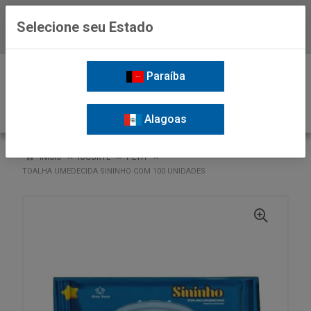
Selecione seu Estado
Baixe já o APP da Nordil
0
Paraíba
Alagoas
VOLTAR
INÍCIO
IOGURTE
PETIT
TOALHA UMEDECIDA SININHO COM 100 UNIDADES