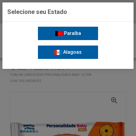
Selecione seu Estado
Baixe já o APP da Nordil
0
Paraíba
Alagoas
VOLTAR
INÍCIO
IOGURTE
PETIT
TOALHA UMEDECIDA PERSONALIDADE BABY ULTRA
COM 100 UNIDADES