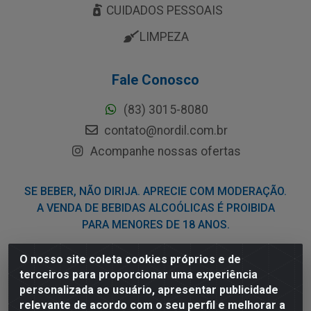
CUIDADOS PESSOAIS
LIMPEZA
Fale Conosco
(83) 3015-8080
contato@nordil.com.br
Acompanhe nossas ofertas
SE BEBER, NÃO DIRIJA. APRECIE COM MODERAÇÃO.
A VENDA DE BEBIDAS ALCOÓLICAS É PROIBIDA
PARA MENORES DE 18 ANOS.
O nosso site coleta cookies próprios e de
Nordil Distribuidora - Avenida Liberdade, 2738, Bloco F -
terceiros para proporcionar uma experiência
Sesi - Bayeux/PB - CEP 58.111-400 - CNPJ
personalizada ao usuário, apresentar publicidade
03.775.813/0001-41
relevante de acordo com o seu perfil e melhorar a