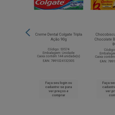
k Odorizador
Creme Dental Colgate Tripla
Chocobiscu
iquido Lavanda
Ação 90g
Chocolate B
y 60ml
8
Código: 53574
: 261880
Código
Embalagem: Unidade
m: Unidade
Embalage
Caixa contém 144 unidade(s)
 24 unidade(s)
Caixa contém
EAN: 7891024132005
4650015773
EAN: 789
u login ou
Faça seu login ou
Faça seu
e-se para
cadastre-se para
cadastr
reços e
ver preços e
ver p
mprar
comprar
com