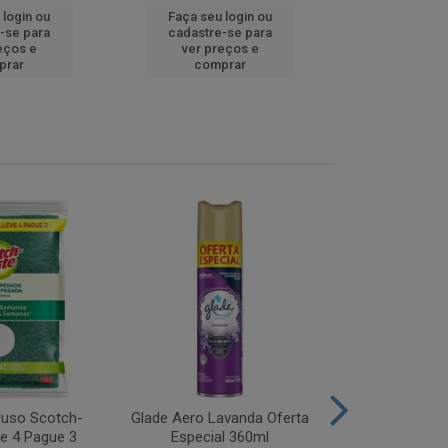
 login ou
Faça seu login ou
Faça seu 
-se para
cadastre-se para
cadastre
eços e
ver preços e
ver pr
prar
comprar
comp
iuso Scotch-
Glade Aero Lavanda Oferta
Desinfetant
ve 4 Pague 3
Especial 360ml
Origina