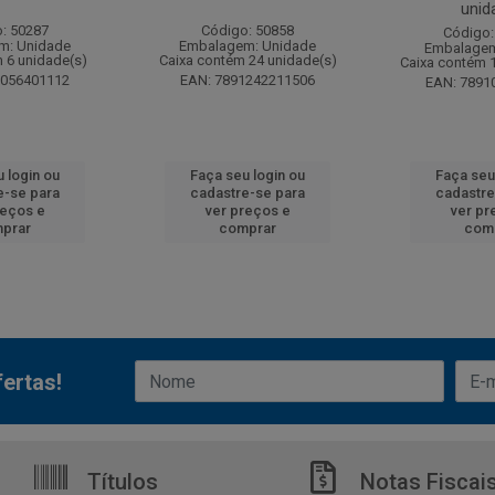
unid
: 50287
Código: 50858
Código:
m: Unidade
Embalagem: Unidade
Embalagem
 6 unidade(s)
Caixa contém 24 unidade(s)
Caixa contém 
6056401112
EAN: 7891242211506
EAN: 7891
 login ou
Faça seu login ou
Faça seu
e-se para
cadastre-se para
cadastre
reços e
ver preços e
ver pr
prar
comprar
com
ertas!
Títulos
Notas Fiscai