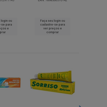
072911145
EAN: 7898566570142
EAN: 5000
 login ou
Faça seu login ou
Faça seu 
-se para
cadastre-se para
cadastre
eços e
ver preços e
ver pr
prar
comprar
comp