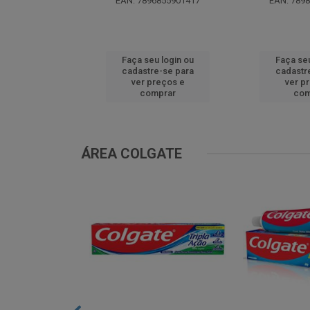
0299629536
EAN: 7896855901417
EAN: 789
u login ou
Faça seu login ou
Faça seu
e-se para
cadastre-se para
cadastr
reços e
ver preços e
ver p
mprar
comprar
com
ÁREA COLGATE