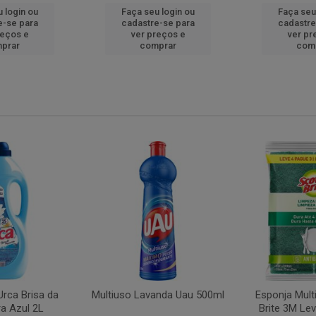
 login ou
Faça seu login ou
Faça seu
e-se para
cadastre-se para
cadastre
reços e
ver preços e
ver pr
prar
comprar
com
rca Brisa da
Multiuso Lavanda Uau 500ml
Esponja Mult
a Azul 2L
Brite 3M Le