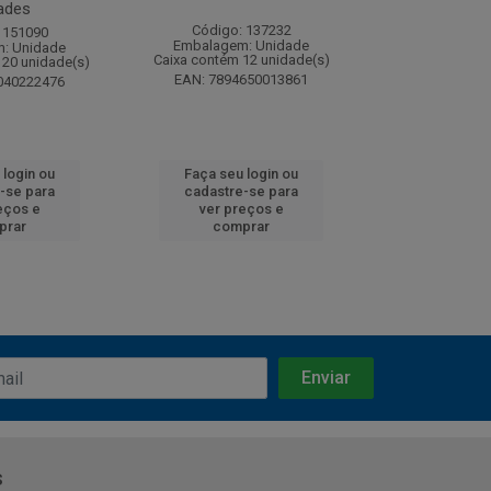
ades
Código: 137232
Código:
 151090
Embalagem: Unidade
Embalagem
: Unidade
Caixa contém 12 unidade(s)
Caixa contém 
120 unidade(s)
EAN: 7894650013861
EAN: 7891
040222476
 login ou
Faça seu login ou
Faça seu 
-se para
cadastre-se para
cadastre
eços e
ver preços e
ver pr
prar
comprar
comp
s