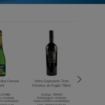
idra Cereser
Vinho Esperanto Tinto
Whisky Ballan
0ml
Primitivo de Puglia 750ml
750
 247883
Código: 189650
Código:
: Unidade
Embalagem: Unidade
Embalagem
12 unidade(s)
Caixa contém 6 unidade(s)
Caixa contém 