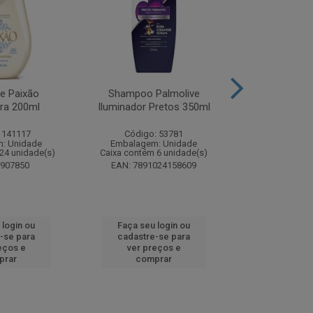
te Paixão
Shampoo Palmolive
Creme Dent
ora 200ml
Iluminador Pretos 350ml
Luminous W
Correc
 141117
Código: 53781
Código:
: Unidade
Embalagem: Unidade
Embalagem
24 unidade(s)
Caixa contém 6 unidade(s)
Caixa contém 
8907850
EAN: 7891024158609
EAN: 7509
 login ou
Faça seu login ou
Faça seu 
-se para
cadastre-se para
cadastre
eços e
ver preços e
ver pr
prar
comprar
comp