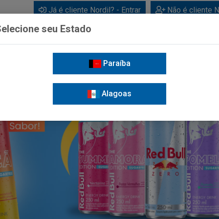
Já é cliente Nordil? - Entrar
Não é cliente N
elecione seu Estado
Paraíba
BEBIDAS
CUIDADOS PESSOAIS
LIMPEZA
FOR
Alagoas