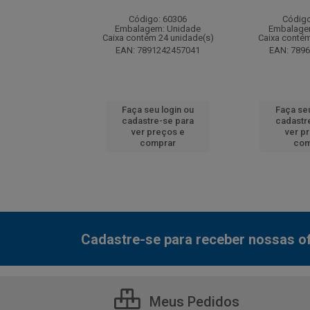
: 130077
Código: 60306
Código
m: Unidade
Embalagem: Unidade
Embalage
 12 unidade(s)
Caixa contém 24 unidade(s)
Caixa contém
7000800548
EAN: 7891242457041
EAN: 789
u login ou
Faça seu login ou
Faça seu
e-se para
cadastre-se para
cadastr
reços e
ver preços e
ver p
mprar
comprar
com
Cadastre-se para receber nossas of
Meus Pedidos