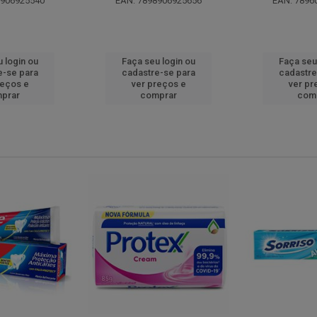
8906925540
EAN: 7898906925656
EAN: 7896
 login ou
Faça seu login ou
Faça seu
e-se para
cadastre-se para
cadastre
reços e
ver preços e
ver pr
prar
comprar
com