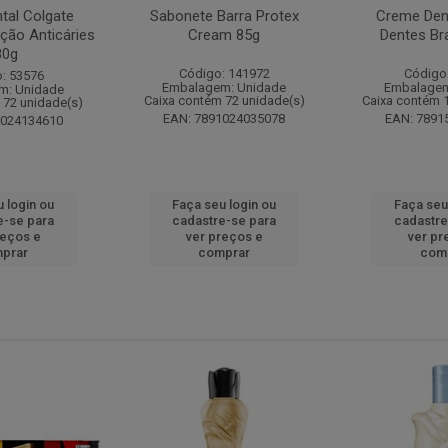
tal Colgate
Sabonete Barra Protex
Creme Dent
ção Anticáries
Cream 85g
Dentes Br
80g
Código: 141972
Código
: 53576
Embalagem: Unidade
Embalagem
m: Unidade
Caixa contém 72 unidade(s)
Caixa contém 
 72 unidade(s)
EAN: 7891024035078
EAN: 7891
1024134610
 login ou
Faça seu login ou
Faça seu
e-se para
cadastre-se para
cadastre
reços e
ver preços e
ver pr
prar
comprar
com