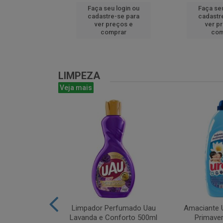
u login ou
Faça seu login ou
Faça seu
e-se para
cadastre-se para
cadastr
reços e
ver preços e
ver p
mprar
comprar
com
LIMPEZA
Veja mais
m Bruto 1L
Limpador Perfumado Uau
Amaciante U
Lavanda e Conforto 500ml
Primaver