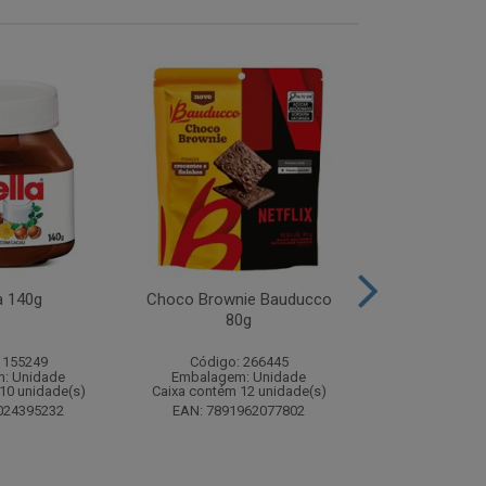
a 140g
Choco Brownie Bauducco
Complemento
80g
Sustagen K
Chocolate S
 155249
Código: 266445
Código:
: Unidade
Embalagem: Unidade
Embalagem
10 unidade(s)
Caixa contém 12 unidade(s)
Caixa contém 
024395232
EAN: 7891962077802
EAN: 7898