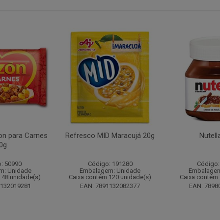
n para Carnes
Refresco MID Maracujá 20g
Nutell
0g
: 50990
Código: 191280
Código:
m: Unidade
Embalagem: Unidade
Embalagem
 48 unidade(s)
Caixa contém 120 unidade(s)
Caixa contém 
1132019281
EAN: 7891132082377
EAN: 7898