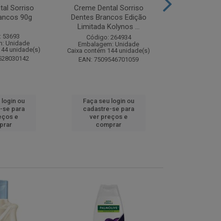
al Sorriso
Creme Dental Sorriso
Sabonete Ba
ancos 90g
Dentes Brancos Edição
Limpeza Profu
Limitada Kolynos ...
85
: 53693
Código: 264934
Código:
: Unidade
Embalagem: Unidade
Embalagem
144 unidade(s)
Caixa contém 144 unidade(s)
Caixa contém 
528030142
EAN: 7509546701059
EAN: 7891
 login ou
Faça seu login ou
Faça seu 
-se para
cadastre-se para
cadastre
eços e
ver preços e
ver pr
prar
comprar
comp