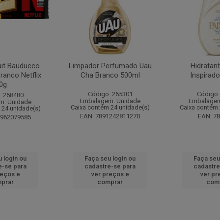
it Bauducco
Limpador Perfumado Uau
Hidratan
ranco Netflix
Cha Branco 500ml
Inspirad
0g
Código: 265301
Código:
: 268480
Embalagem: Unidade
Embalagem
m: Unidade
Caixa contém 24 unidade(s)
Caixa contém 
 24 unidade(s)
EAN: 7891242811270
EAN: 7
1962079585
 login ou
Faça seu login ou
Faça seu
e-se para
cadastre-se para
cadastre
reços e
ver preços e
ver pr
prar
comprar
com