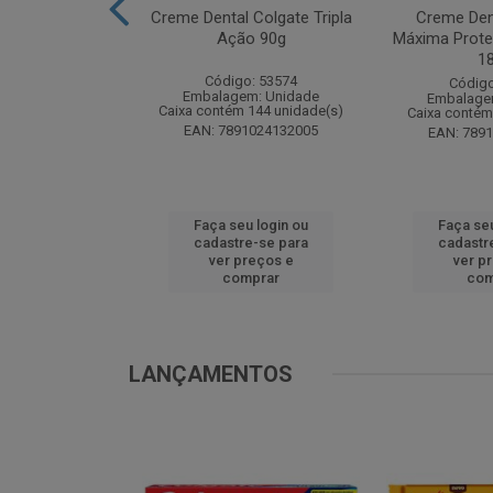
te Pinho Sol
Creme Dental Colgate Tripla
Creme Den
inal 1L
Ação 90g
Máxima Prote
1
o: 53883
Código: 53574
Código
m: Unidade
Embalagem: Unidade
Embalage
 12 unidade(s)
Caixa contém 144 unidade(s)
Caixa contém
1024194607
EAN: 7891024132005
EAN: 789
u login ou
Faça seu login ou
Faça seu
e-se para
cadastre-se para
cadastr
reços e
ver preços e
ver p
mprar
comprar
com
LANÇAMENTOS