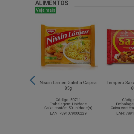
ALIMENTOS
Veja mais
uducco Duplo
Nissin Lamen Galinha Caipira
Tempero Sazo
0g Display com
85g
6
nidades
Código: 50711
Código
o: 50488
Embalagem: Unidade
Embalage
m: Unidade
Caixa contém 50 unidade(s)
Caixa contém
 112 unidade(s)
EAN: 7891079000229
EAN: 789
1962031170