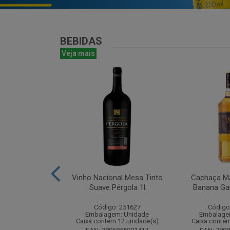
BEBIDAS
Veja mais
antines Finest
Vinho Nacional Mesa Tinto
Cachaça Ma
ohn 750ml
Suave Pérgola 1l
Banana Gar
: 265567
Código: 251627
Código
m: Unidade
Embalagem: Unidade
Embalage
m 6 unidade(s)
Caixa contém 12 unidade(s)
Caixa contém