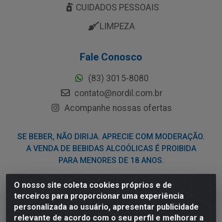
CUIDADOS PESSOAIS
LIMPEZA
Fale Conosco
(83) 3015-8080
contato@nordil.com.br
Acompanhe nossas ofertas
SE BEBER, NÃO DIRIJA. APRECIE COM MODERAÇÃO.
A VENDA DE BEBIDAS ALCOÓLICAS É PROIBIDA
PARA MENORES DE 18 ANOS.
O nosso site coleta cookies próprios e de
Nordil Distribuidora - Avenida Liberdade, 2738, Bloco F -
terceiros para proporcionar uma experiência
Sesi - Bayeux/PB - CEP 58.111-400 - CNPJ
personalizada ao usuário, apresentar publicidade
03.775.813/0001-41
relevante de acordo com o seu perfil e melhorar a