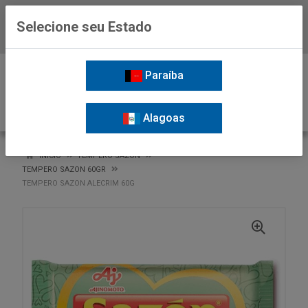
Selecione seu Estado
Baixe já o APP da Nordil
0
Paraíba
Alagoas
VOLTAR
INÍCIO
TEMPERO SAZON
TEMPERO SAZON 60GR
TEMPERO SAZON ALECRIM 60G