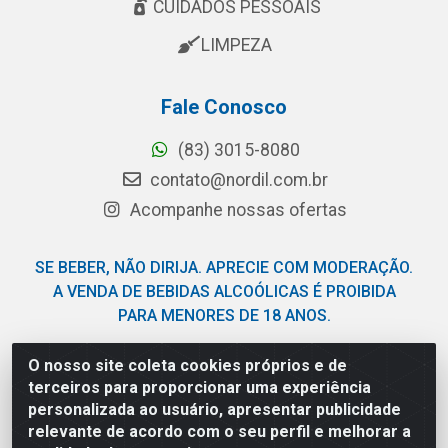
CUIDADOS PESSOAIS
LIMPEZA
Fale Conosco
(83) 3015-8080
contato@nordil.com.br
Acompanhe nossas ofertas
SE BEBER, NÃO DIRIJA. APRECIE COM MODERAÇÃO.
A VENDA DE BEBIDAS ALCOÓLICAS É PROIBIDA
PARA MENORES DE 18 ANOS.
O nosso site coleta cookies próprios e de
Nordil Distribuidora - Avenida Liberdade, 2738, Bloco F -
terceiros para proporcionar uma experiência
Sesi - Bayeux/PB - CEP 58.111-400 - CNPJ
personalizada ao usuário, apresentar publicidade
03.775.813/0001-41
relevante de acordo com o seu perfil e melhorar a