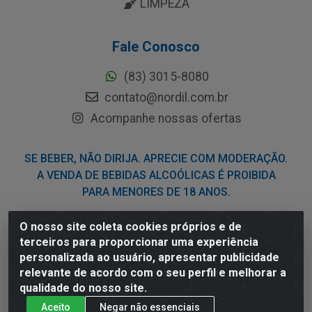
LIMPEZA
Fale Conosco
(83) 3015-8080
contato@nordil.com.br
Acompanhe nossas ofertas
SE BEBER, NÃO DIRIJA. APRECIE COM MODERAÇÃO.
A VENDA DE BEBIDAS ALCOÓLICAS É PROIBIDA
PARA MENORES DE 18 ANOS.
O nosso site coleta cookies próprios e de
Nordil Distribuidora - Avenida Liberdade, 2738, Bloco F -
terceiros para proporcionar uma experiência
Sesi - Bayeux/PB - CEP 58.111-400 - CNPJ
personalizada ao usuário, apresentar publicidade
03.775.813/0001-41
relevante de acordo com o seu perfil e melhorar a
qualidade do nosso site.
Aceito
Negar não essenciais