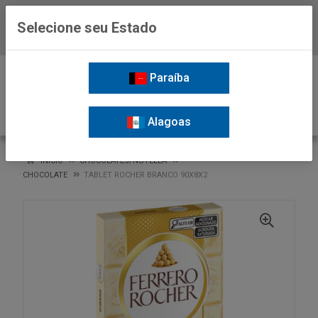
Selecione seu Estado
Baixe já o APP da Nordil
0
Paraíba
Alagoas
VOLTAR
INÍCIO
CHOCOLATES/NUTELLA
CHOCOLATE
TABLET ROCHER BRANCO 90X8X2