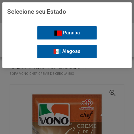
Selecione seu Estado
Baixe já o APP da Nordil
0
Paraíba
Alagoas
VOLTAR
INÍCIO
SOPAS
SOPAS VONO CHEF
SOPA VONO CHEF CREME DE CEBOLA 58G