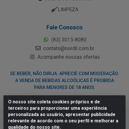
LIMPEZA
Fale Conosco
(83) 3015-8080
contato@nordil.com.br
Acompanhe nossas ofertas
SE BEBER, NÃO DIRIJA. APRECIE COM MODERAÇÃO.
A VENDA DE BEBIDAS ALCOÓLICAS É PROIBIDA
PARA MENORES DE 18 ANOS.
O nosso site coleta cookies próprios e de
Nordil Distribuidora - Avenida Liberdade, 2738, Bloco F -
terceiros para proporcionar uma experiência
Sesi - Bayeux/PB - CEP 58.111-400 - CNPJ
personalizada ao usuário, apresentar publicidade
03.775.813/0001-41
relevante de acordo com o seu perfil e melhorar a
qualidade do nosso site.