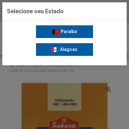
Selecione seu Estado
Baixe já o APP da Nordil
0
Paraíba
Alagoas
VOLTAR
INÍCIO
SOPAS
SOPAS DE SOJA
SOPA DE SOJA LEGUMES MISSÔSHIRU 10G