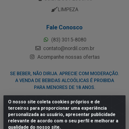
LIMPEZA
Fale Conosco
(83) 3015-8080
contato@nordil.com.br
Acompanhe nossas ofertas
SE BEBER, NÃO DIRIJA. APRECIE COM MODERAÇÃO.
A VENDA DE BEBIDAS ALCOÓLICAS É PROIBIDA
PARA MENORES DE 18 ANOS.
O nosso site coleta cookies próprios e de
Nordil Distribuidora - Avenida Liberdade, 2738, Bloco F -
terceiros para proporcionar uma experiência
Sesi - Bayeux/PB - CEP 58.111-400 - CNPJ
personalizada ao usuário, apresentar publicidade
03.775.813/0001-41
relevante de acordo com o seu perfil e melhorar a
qualidade do nosso site.