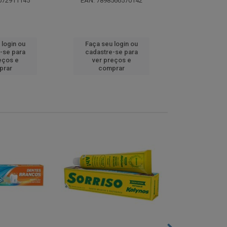
072911145
EAN: 7898566570142
EAN: 5000
 login ou
Faça seu login ou
Faça seu 
-se para
cadastre-se para
cadastre
eços e
ver preços e
ver pr
prar
comprar
comp