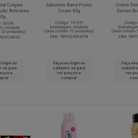
tal Colgate
Sabonete Barra Protex
Creme Dent
ção Anticáries
Cream 85g
Dentes Br
80g
Código: 141972
Código
: 53576
Embalagem: Unidade
Embalagem
m: Unidade
Caixa contém 72 unidade(s)
Caixa contém 
 72 unidade(s)
EAN: 7891024035078
EAN: 7891
1024134610
 login ou
Faça seu login ou
Faça seu
e-se para
cadastre-se para
cadastre
reços e
ver preços e
ver pr
prar
comprar
com