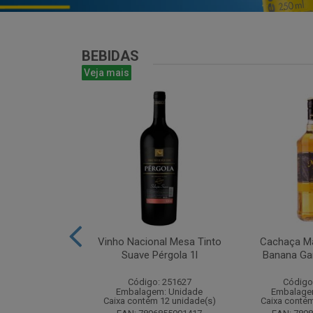
BEBIDAS
Veja mais
te Chandon
Vinho Nacional Mesa Tinto
Cachaça Ma
 Ice 750 com
Suave Pérgola 1l
Banana Gar
tucho
Código: 251627
Código
: 268825
Embalagem: Unidade
Embalage
m: Unidade
Caixa contém 12 unidade(s)
Caixa contém
m 6 unidade(s)