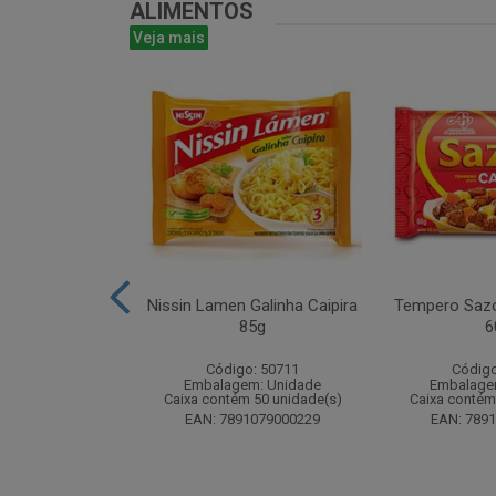
ALIMENTOS
Veja mais
ta 16g - Atado
Nissin Lamen Galinha Caipira
Tempero Sazo
 unidades
85g
6
o: 51499
Código: 50711
Código
m: Unidade
Embalagem: Unidade
Embalage
 24 unidade(s)
Caixa contém 50 unidade(s)
Caixa contém
8024393184
EAN: 7891079000229
EAN: 789