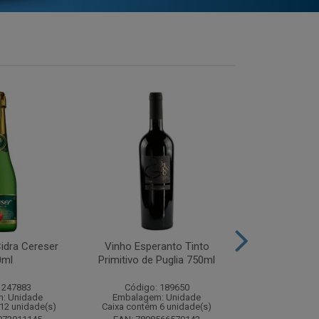
idra Cereser
Vinho Esperanto Tinto
Whisky Ballan
0ml
Primitivo de Puglia 750ml
750
 247883
Código: 189650
Código:
: Unidade
Embalagem: Unidade
Embalagem
12 unidade(s)
Caixa contém 6 unidade(s)
Caixa contém 