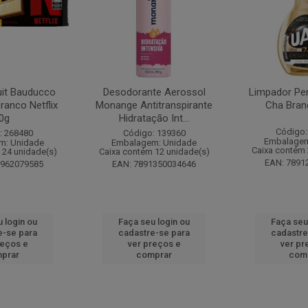
it Bauducco
Desodorante Aerossol
Limpador Pe
ranco Netflix
Monange Antitranspirante
Cha Bran
0g
Hidratação Int...
Código:
: 268480
Código: 139360
Embalagem
m: Unidade
Embalagem: Unidade
Caixa contém 
 24 unidade(s)
Caixa contém 12 unidade(s)
EAN: 7891
1962079585
EAN: 7891350034646
 login ou
Faça seu login ou
Faça seu
e-se para
cadastre-se para
cadastre
reços e
ver preços e
ver pr
prar
comprar
com