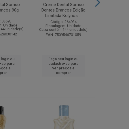
al Sorriso
Creme Dental Sorriso
Sabonete Ba
ancos 90g
Dentes Brancos Edição
Limpeza Profu
Limitada Kolynos ...
85
: 53693
Código: 264934
Código:
: Unidade
Embalagem: Unidade
Embalagem
144 unidade(s)
Caixa contém 144 unidade(s)
Caixa contém 
528030142
EAN: 7509546701059
EAN: 7891
 login ou
Faça seu login ou
Faça seu 
-se para
cadastre-se para
cadastre
eços e
ver preços e
ver pr
prar
comprar
comp