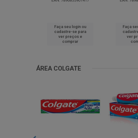
EAN: 7896855901417
EAN: 789
u login ou
Faça seu login ou
Faça seu
e-se para
cadastre-se para
cadastr
reços e
ver preços e
ver p
mprar
comprar
com
ÁREA COLGATE