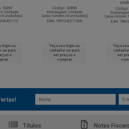
unid
: 50287
Código: 50858
Código:
m: Unidade
Embalagem: Unidade
Embalagem
 6 unidade(s)
Caixa contém 24 unidade(s)
Caixa contém 
6056401112
EAN: 7891242211506
EAN: 7891
 login ou
Faça seu login ou
Faça seu
e-se para
cadastre-se para
cadastre
reços e
ver preços e
ver pr
prar
comprar
com
ertas!
Títulos
Notas Fiscai