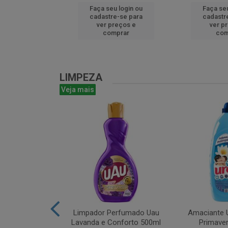
u login ou
Faça seu login ou
Faça seu
e-se para
cadastre-se para
cadastr
reços e
ver preços e
ver p
mprar
comprar
com
LIMPEZA
Veja mais
m Bruto 1L
Limpador Perfumado Uau
Amaciante U
Lavanda e Conforto 500ml
Primaver