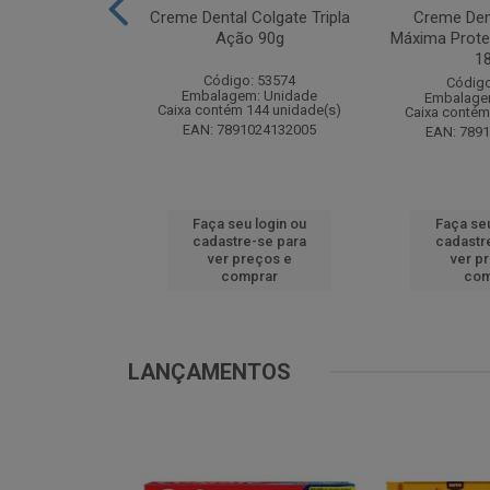
te Pinho Sol
Creme Dental Colgate Tripla
Creme Den
inal 1L
Ação 90g
Máxima Prote
1
o: 53883
Código: 53574
Código
m: Unidade
Embalagem: Unidade
Embalage
 12 unidade(s)
Caixa contém 144 unidade(s)
Caixa contém
1024194607
EAN: 7891024132005
EAN: 789
u login ou
Faça seu login ou
Faça seu
e-se para
cadastre-se para
cadastr
reços e
ver preços e
ver p
mprar
comprar
com
LANÇAMENTOS