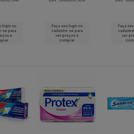
8906925540
EAN: 7898906925656
EAN: 7896
 login ou
Faça seu login ou
Faça seu
e-se para
cadastre-se para
cadastre
reços e
ver preços e
ver pr
prar
comprar
com