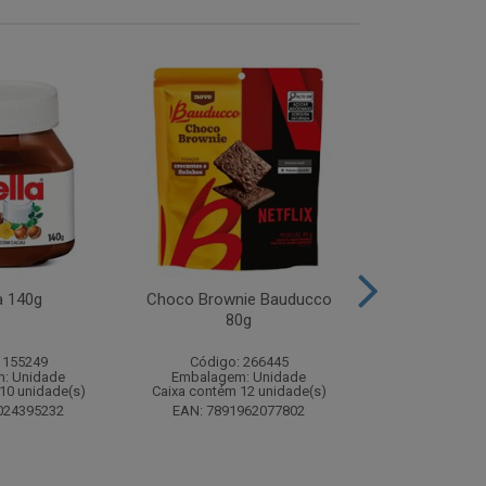
a 140g
Choco Brownie Bauducco
Complemento
80g
Sustagen K
Chocolate S
 155249
Código: 266445
Código:
: Unidade
Embalagem: Unidade
Embalagem
10 unidade(s)
Caixa contém 12 unidade(s)
Caixa contém 
024395232
EAN: 7891962077802
EAN: 7898