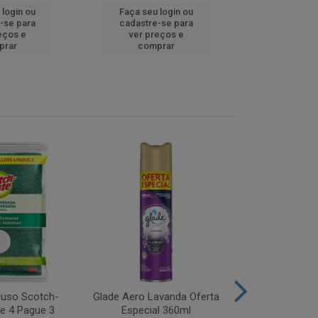
 login ou
Faça seu login ou
Faça seu 
-se para
cadastre-se para
cadastre
eços e
ver preços e
ver pr
prar
comprar
comp
iuso Scotch-
Glade Aero Lavanda Oferta
Desinfetant
ve 4 Pague 3
Especial 360ml
Origina