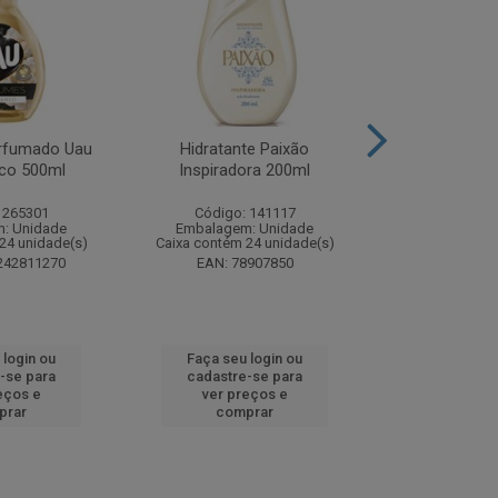
rfumado Uau
Hidratante Paixão
Shampoo P
co 500ml
Inspiradora 200ml
Iluminador P
 265301
Código: 141117
Código:
: Unidade
Embalagem: Unidade
Embalagem
24 unidade(s)
Caixa contém 24 unidade(s)
Caixa contém 
242811270
EAN: 78907850
EAN: 7891
 login ou
Faça seu login ou
Faça seu 
-se para
cadastre-se para
cadastre
eços e
ver preços e
ver pr
prar
comprar
comp