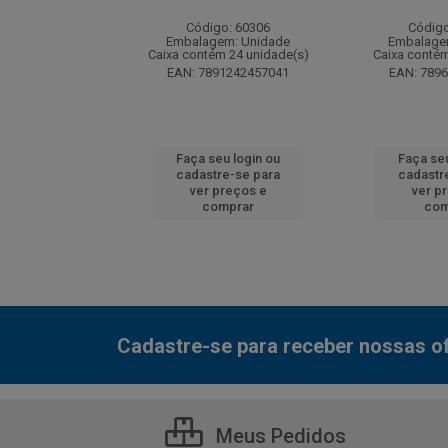
: 130077
Código: 60306
Código
m: Unidade
Embalagem: Unidade
Embalage
 12 unidade(s)
Caixa contém 24 unidade(s)
Caixa contém
7000800548
EAN: 7891242457041
EAN: 789
u login ou
Faça seu login ou
Faça seu
e-se para
cadastre-se para
cadastr
reços e
ver preços e
ver p
mprar
comprar
com
Cadastre-se para receber nossas of
Meus Pedidos