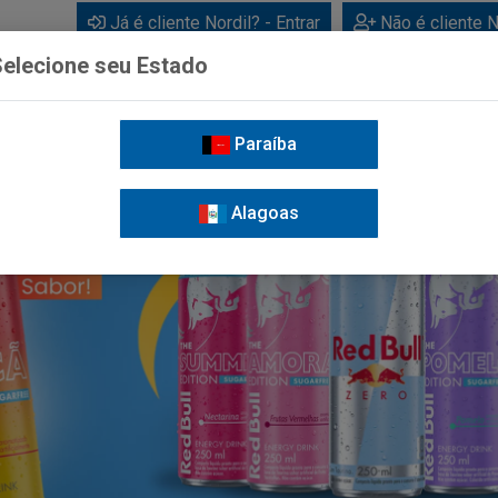
Já é cliente Nordil? - Entrar
Não é cliente N
elecione seu Estado
Paraíba
BEBIDAS
CUIDADOS PESSOAIS
LIMPEZA
FOR
Alagoas