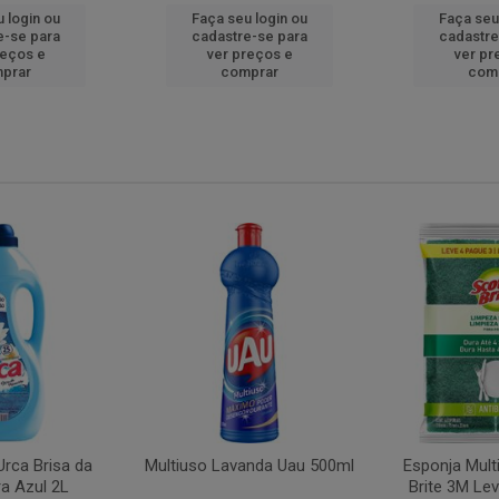
 login ou
Faça seu login ou
Faça seu
e-se para
cadastre-se para
cadastre
reços e
ver preços e
ver pr
prar
comprar
com
rca Brisa da
Multiuso Lavanda Uau 500ml
Esponja Mult
a Azul 2L
Brite 3M Le