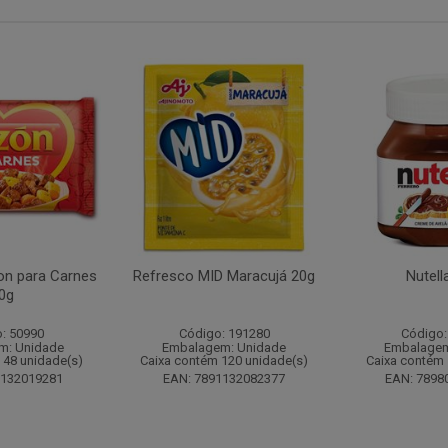
n para Carnes
Refresco MID Maracujá 20g
Nutell
0g
: 50990
Código: 191280
Código:
m: Unidade
Embalagem: Unidade
Embalagem
 48 unidade(s)
Caixa contém 120 unidade(s)
Caixa contém 
1132019281
EAN: 7891132082377
EAN: 7898