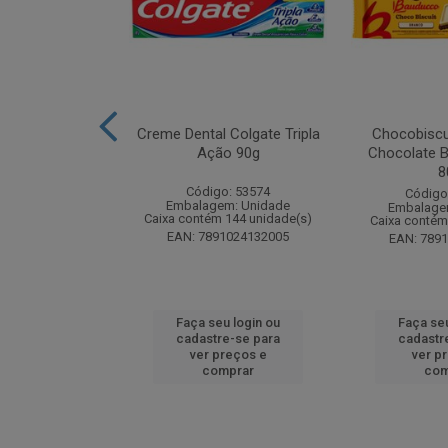
zon Meu Toque
Creme Dental Colgate Tripla
Chocobiscu
 Pote 23g
Ação 90g
Chocolate B
8
: 247689
Código: 53574
Código
m: Unidade
Embalagem: Unidade
Embalage
 18 unidade(s)
Caixa contém 144 unidade(s)
Caixa contém
1132165445
EAN: 7891024132005
EAN: 789
u login ou
Faça seu login ou
Faça seu
e-se para
cadastre-se para
cadastr
reços e
ver preços e
ver p
mprar
comprar
com