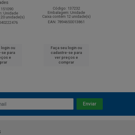
ades
Código: 137232
Código:
 151090
Embalagem: Unidade
Embalagem
: Unidade
Caixa contém 12 unidade(s)
Caixa contém 
120 unidade(s)
EAN: 7894650013861
EAN: 7891
040222476
 login ou
Faça seu login ou
Faça seu 
-se para
cadastre-se para
cadastre
eços e
ver preços e
ver pr
prar
comprar
comp
s