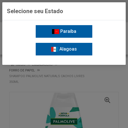
Selecione seu Estado
Baixe já o APP da Nordil
0
Paraíba
Alagoas
VOLTAR
INÍCIO
EMBALAGENS
FORRO DE PAPEL
SHAMPOO PALMOLIVE NATURALS CACHOS LIVRES
350ML