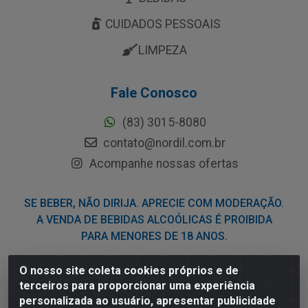
CUIDADOS PESSOAIS
LIMPEZA
Fale Conosco
(83) 3015-8080
contato@nordil.com.br
Acompanhe nossas ofertas
SE BEBER, NÃO DIRIJA. APRECIE COM MODERAÇÃO.
A VENDA DE BEBIDAS ALCOÓLICAS É PROIBIDA
PARA MENORES DE 18 ANOS.
O nosso site coleta cookies próprios e de
Nordil Distribuidora - Avenida Liberdade, 2738, Bloco F -
terceiros para proporcionar uma experiência
Sesi - Bayeux/PB - CEP 58.111-400 - CNPJ
personalizada ao usuário, apresentar publicidade