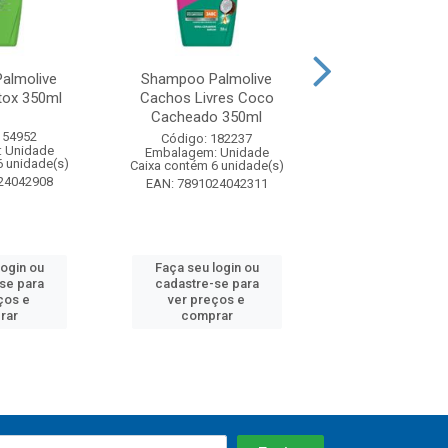
almolive
Shampoo Palmolive
Shampoo Palmol
tox 350ml
Cachos Livres Coco
350ml
Cacheado 350ml
154952
Código: 18
Código: 182237
 Unidade
Embalagem: U
Embalagem: Unidade
6 unidade(s)
Caixa contém 6 u
Caixa contém 6 unidade(s)
24042908
EAN: 7891024
EAN: 7891024042311
login ou
Faça seu login ou
Faça seu log
se para
cadastre-se para
cadastre-se
ços e
ver preços e
ver preços
rar
comprar
compra