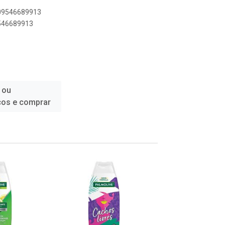
509546689913
9546689913
 ou
ços e comprar