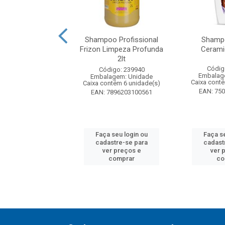
oo Palmolive
Shampoo Profissional
Shampo
als Kids 350ml
Frizon Limpeza Profunda
Cerami
2lt
digo: 53795
Códig
Código: 239940
agem: Unidade
Embalag
Embalagem: Unidade
ntém 6 unidade(s)
Caixa cont
Caixa contém 6 unidade(s)
7891024174135
EAN: 75
EAN: 7896203100561
 seu login ou
Faça seu login ou
Faça s
astre-se para
cadastre-se para
cadast
er preços e
ver preços e
ver 
comprar
comprar
co