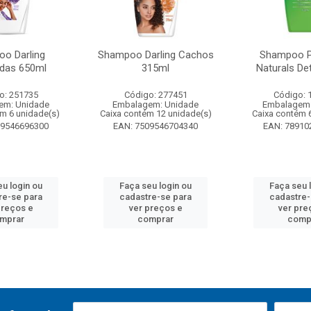
o Darling
Shampoo Darling Cachos
Shampoo P
das 650ml
315ml
Naturals De
o: 251735
Código: 277451
Código: 
em: Unidade
Embalagem: Unidade
Embalagem:
ém 6 unidade(s)
Caixa contém 12 unidade(s)
Caixa contém 
09546696300
EAN: 7509546704340
EAN: 78910
eu login ou
Faça seu login ou
Faça seu 
re-se para
cadastre-se para
cadastre-
preços e
ver preços e
ver pre
mprar
comprar
comp