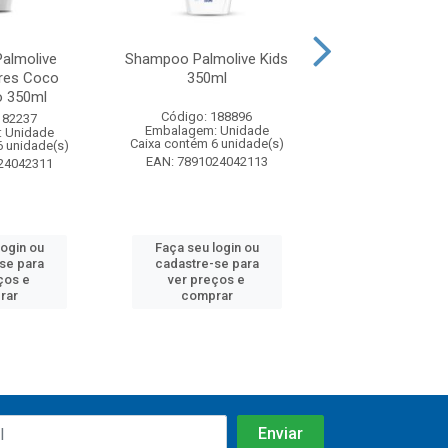
almolive
Shampoo Palmolive Kids
Shampoo Pal
res Coco
350ml
Naturals Ant
 350ml
Anticoceira 
Código: 188896
182237
Código: 22
Embalagem: Unidade
 Unidade
Embalagem: U
Caixa contém 6 unidade(s)
6 unidade(s)
Caixa contém 6 u
EAN: 7891024042113
24042311
EAN: 7509546
login ou
Faça seu login ou
Faça seu log
se para
cadastre-se para
cadastre-se
ços e
ver preços e
ver preços
rar
comprar
compra