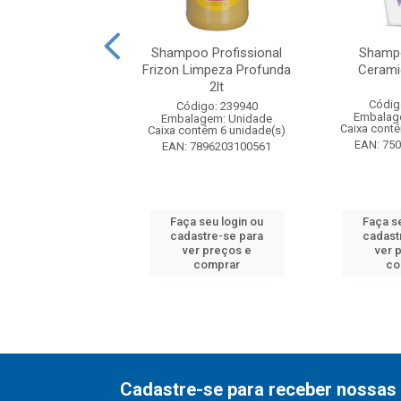
oo Palmolive
Shampoo Profissional
Shampo
ls Neutro 350ml
Frizon Limpeza Profunda
Cerami
2lt
digo: 53796
Códig
Código: 239940
agem: Unidade
Embalag
Embalagem: Unidade
ntém 6 unidade(s)
Caixa cont
Caixa contém 6 unidade(s)
7891024172230
EAN: 75
EAN: 7896203100561
 seu login ou
Faça seu login ou
Faça s
astre-se para
cadastre-se para
cadast
er preços e
ver preços e
ver 
comprar
comprar
co
Cadastre-se para receber nossas 