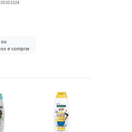
6235353324
 ou
ços e comprar