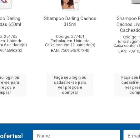
o Darling
Shampoo Darling Cachos
Shampoo P
das 650ml
315ml
Cachos Liv
Cacheado
o: 251735
Código: 277451
Código: 
em: Unidade
Embalagem: Unidade
Embalagem:
ém 6 unidade(s)
Caixa contém 12 unidade(s)
Caixa contém 
09546696300
EAN: 7509546704340
EAN: 78910
eu login ou
Faça seu login ou
Faça seu 
re-se para
cadastre-se para
cadastre-
preços e
ver preços e
ver pre
mprar
comprar
comp
ofertas!