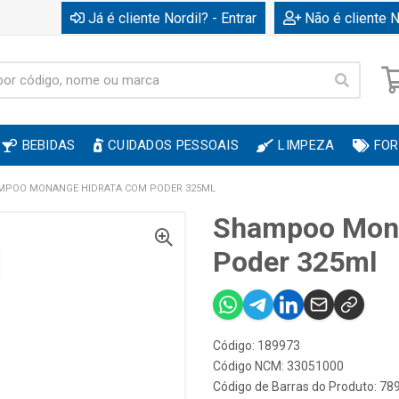
Já é cliente Nordil? - Entrar
Não é cliente N
BEBIDAS
CUIDADOS PESSOAIS
LIMPEZA
FOR
MPOO MONANGE HIDRATA COM PODER 325ML
Shampoo Mona
Poder 325ml
Código: 189973
Código NCM: 33051000
Código de Barras do Produto: 7