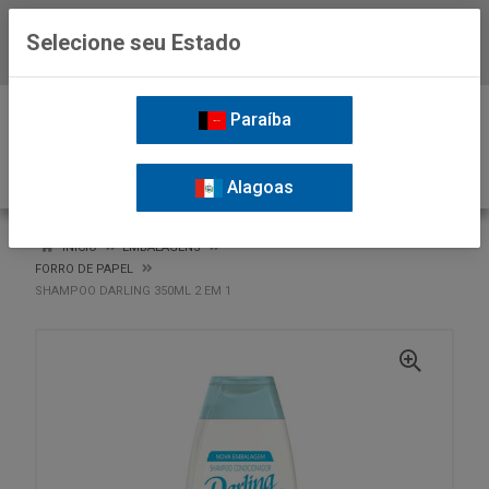
Selecione seu Estado
Baixe já o APP da Nordil
0
Paraíba
Alagoas
VOLTAR
INÍCIO
EMBALAGENS
FORRO DE PAPEL
SHAMPOO DARLING 350ML 2 EM 1