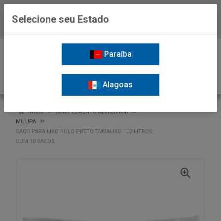
Selecione seu Estado
Baixe já o APP da Nordil
0
Paraíba
Alagoas
VOLTAR
INÍCIO
COMPLEMENTO ALIMENTAR
MILUPA
SACO PARA LIXO ROLO PRETO EMBALIXO 100 LITROS
COM 10 SACOS