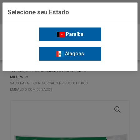
Selecione seu Estado
Baixe já o APP da Nordil
0
Paraíba
Alagoas
VOLTAR
INÍCIO
COMPLEMENTO ALIMENTAR
MILUPA
SACO PARA LIXO REFORÇADO PRETO 30 LITROS
EMBALIXO COM 30 SACOS