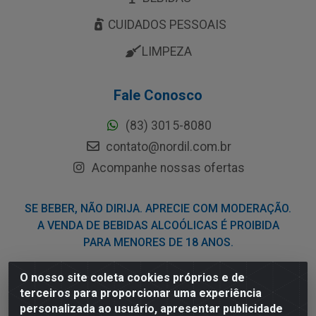
CUIDADOS PESSOAIS
LIMPEZA
Fale Conosco
(83) 3015-8080
contato@nordil.com.br
Acompanhe nossas ofertas
SE BEBER, NÃO DIRIJA. APRECIE COM MODERAÇÃO.
A VENDA DE BEBIDAS ALCOÓLICAS É PROIBIDA
PARA MENORES DE 18 ANOS.
O nosso site coleta cookies próprios e de
Nordil Distribuidora - Avenida Liberdade, 2738, Bloco F -
terceiros para proporcionar uma experiência
Sesi - Bayeux/PB - CEP 58.111-400 - CNPJ
personalizada ao usuário, apresentar publicidade