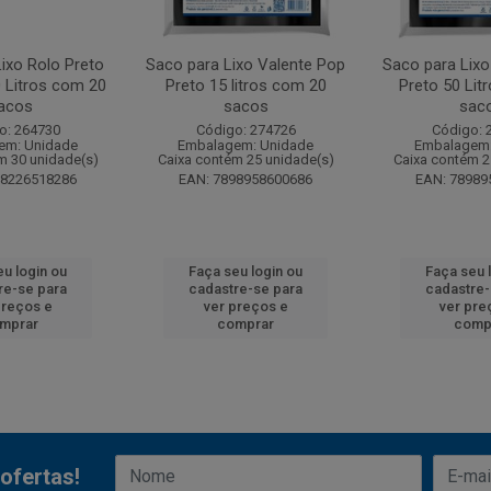
ixo Rolo Preto
Saco para Lixo Valente Pop
Saco para Lixo
 Litros com 20
Preto 15 litros com 20
Preto 50 Lit
acos
sacos
sac
o: 264730
Código: 274726
Código: 
em: Unidade
Embalagem: Unidade
Embalagem:
m 30 unidade(s)
Caixa contém 25 unidade(s)
Caixa contém 2
98226518286
EAN: 7898958600686
EAN: 78989
eu login ou
Faça seu login ou
Faça seu 
re-se para
cadastre-se para
cadastre-
preços e
ver preços e
ver pre
mprar
comprar
comp
ofertas!