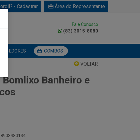
ordil? - Cadastrar
Área do Representante
Fale Conosco
0
(83) 3015-8080
NECEDORES
COMBOS
VOLTAR
o Bomlixo Banheiro e
acos
898903480134