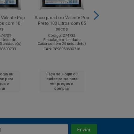
 Valente Pop
Saco para Lixo Valente Pop
Saco para Lixo V
ros com 10
Preto 100 Litros com 05
Azul 15 Litros
os
sacos
sacos
274731
Código: 274732
Código: 27
 Unidade
Embalagem: Unidade
Embalagem: U
5 unidade(s)
Caixa contém 25 unidade(s)
Caixa contém 25 u
58600709
EAN: 7898958600716
EAN: 7898670
login ou
Faça seu login ou
Faça seu log
se para
cadastre-se para
cadastre-se
ços e
ver preços e
ver preços
rar
comprar
compra