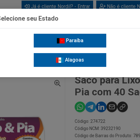
Já é cliente Nordil? - Entrar
Não é cliente N
elecione seu Estado
Paraíba
BEBIDAS
CUIDADOS PESSOAIS
LIMPEZA
FOR
Alagoas
SACO PARA LIXO BOMLIXO BANHEIRO E PIA COM 40 SACOS
Saco para Lix
Pia com 40 S
Código: 274722
Código NCM: 39232190
Código de Barras do Produto: 7