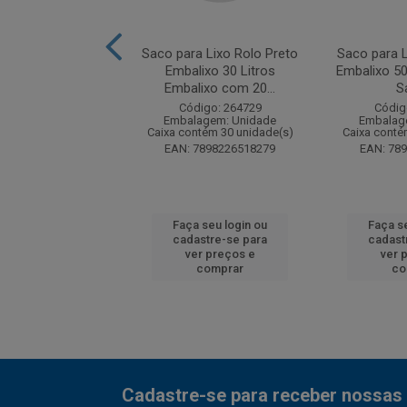
ra Lixo Valente
Saco para Lixo Rolo Preto
Saco para L
 50 Litros com 30
Embalixo 30 Litros
Embalixo 50
sacos
Embalixo com 20...
S
digo: 274772
Código: 264729
Códig
agem: Unidade
Embalagem: Unidade
Embalag
ntém 12 unidade(s)
Caixa contém 30 unidade(s)
Caixa conté
7898670271720
EAN: 7898226518279
EAN: 78
 seu login ou
Faça seu login ou
Faça s
astre-se para
cadastre-se para
cadast
er preços e
ver preços e
ver 
comprar
comprar
co
Cadastre-se para receber nossas 