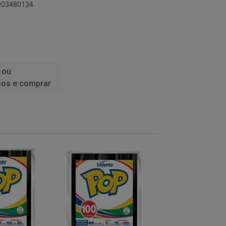
8903480134
 ou
ços e comprar