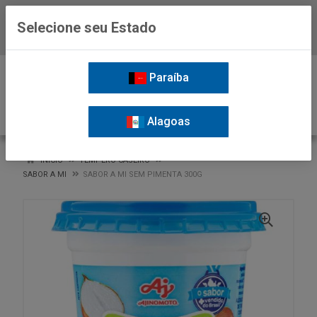
Selecione seu Estado
Baixe já o APP da Nordil
0
Paraíba
Alagoas
VOLTAR
INÍCIO
TEMPERO CASEIRO
SABOR A MI
SABOR A MI SEM PIMENTA 300G