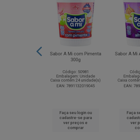
Mi Toque de Louro
Sabor A Mi com Pimenta
Sabor A Mi 
300g
300g
digo: 51006
Código: 50981
Códig
agem: Unidade
Embalagem: Unidade
Embalag
ntém 24 unidade(s)
Caixa contém 24 unidade(s)
Caixa conté
7891132010387
EAN: 7891132019045
EAN: 78
 seu login ou
Faça seu login ou
Faça se
astre-se para
cadastre-se para
cadast
er preços e
ver preços e
ver 
comprar
comprar
co