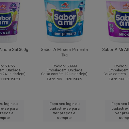
Alho e Sal 300g
Sabor A Mi sem Pimenta
Sabor A Mi Al
1kg
o: 50756
Código: 50999
Código:
em: Unidade
Embalagem: Unidade
Embalagem:
m 24 unidade(s)
Caixa contém 12 unidade(s)
Caixa contém 1
91132019021
EAN: 7891132019069
EAN: 78911
u login ou
Faça seu login ou
Faça seu 
re-se para
cadastre-se para
cadastre-
preços e
ver preços e
ver pre
mprar
comprar
comp