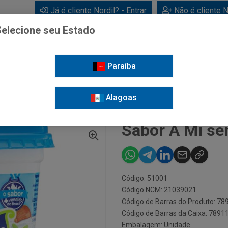
Já é cliente Nordil? - Entrar
Não é cliente N
elecione seu Estado
Paraíba
BEBIDAS
CUIDADOS PESSOAIS
LIMPEZA
FOR
Alagoas
IMENTA 300G
Sabor A Mi s
Código: 51001
Código NCM: 21039021
Código de Barras do Produto: 7
Código de Barras da Caixa: 789
Embalagem: Unidade