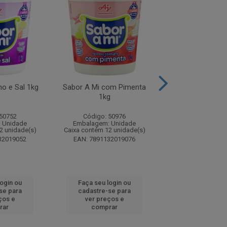
ho e Sal 1kg
Sabor A Mi com Pimenta
Sabor A Mi sem
1kg
5kg Bald
 50752
Código: 50976
Código: 51
 Unidade
Embalagem: Unidade
Embalagem: U
2 unidade(s)
Caixa contém 12 unidade(s)
Caixa contém 1 u
32019052
EAN: 7891132019076
EAN: 7891132
login ou
Faça seu login ou
Faça seu log
se para
cadastre-se para
cadastre-se 
ços e
ver preços e
ver preços
rar
comprar
comprar