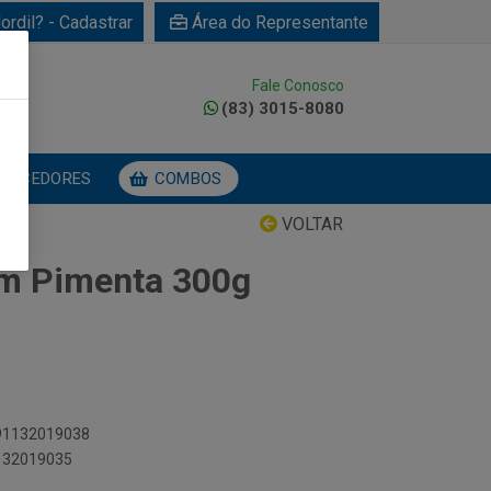
ordil? - Cadastrar
Área do Representante
Fale Conosco
0
(83) 3015-8080
NECEDORES
COMBOS
VOLTAR
em Pimenta 300g
891132019038
1132019035