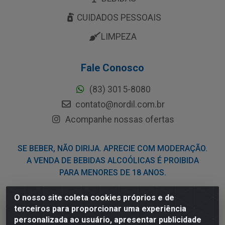
CUIDADOS PESSOAIS
LIMPEZA
Fale Conosco
(83) 3015-8080
contato@nordil.com.br
Acompanhe nossas ofertas
SE BEBER, NÃO DIRIJA. APRECIE COM MODERAÇÃO.
A VENDA DE BEBIDAS ALCOÓLICAS É PROIBIDA
PARA MENORES DE 18 ANOS.
O nosso site coleta cookies próprios e de
Nordil Distribuidora - Avenida Liberdade, 2738, Bloco F -
terceiros para proporcionar uma experiência
Sesi - Bayeux/PB - CEP 58.111-400 - CNPJ
personalizada ao usuário, apresentar publicidade