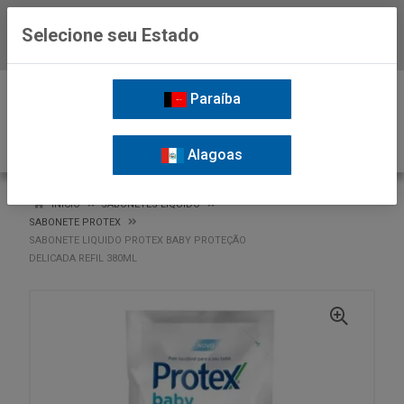
Selecione seu Estado
Baixe já o APP da Nordil
0
Paraíba
Alagoas
VOLTAR
INÍCIO
SABONETES LIQUIDO
SABONETE PROTEX
SABONETE LIQUIDO PROTEX BABY PROTEÇÃO
DELICADA REFIL 380ML