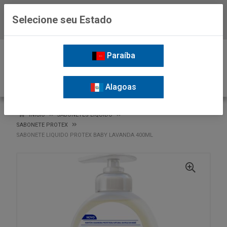
Selecione seu Estado
Baixe já o APP da Nordil
0
Paraíba
Alagoas
VOLTAR
INÍCIO
SABONETES LIQUIDO
SABONETE PROTEX
SABONETE LIQUIDO PROTEX BABY LAVANDA 400ML