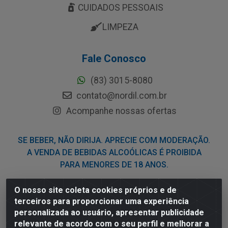
CUIDADOS PESSOAIS
LIMPEZA
Fale Conosco
(83) 3015-8080
contato@nordil.com.br
Acompanhe nossas ofertas
SE BEBER, NÃO DIRIJA. APRECIE COM MODERAÇÃO.
A VENDA DE BEBIDAS ALCOÓLICAS É PROIBIDA
PARA MENORES DE 18 ANOS.
O nosso site coleta cookies próprios e de
Nordil Distribuidora - Avenida Liberdade, 2738, Bloco F -
terceiros para proporcionar uma experiência
Sesi - Bayeux/PB - CEP 58.111-400 - CNPJ
personalizada ao usuário, apresentar publicidade
03.775.813/0001-41
relevante de acordo com o seu perfil e melhorar a