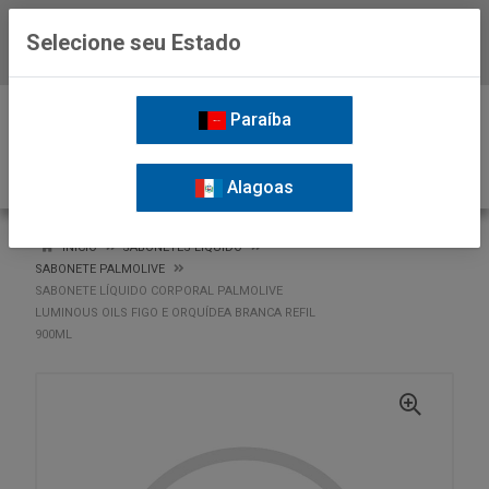
Selecione seu Estado
Baixe já o APP da Nordil
0
Paraíba
Alagoas
VOLTAR
INÍCIO
SABONETES LIQUIDO
SABONETE PALMOLIVE
SABONETE LÍQUIDO CORPORAL PALMOLIVE
LUMINOUS OILS FIGO E ORQUÍDEA BRANCA REFIL
900ML