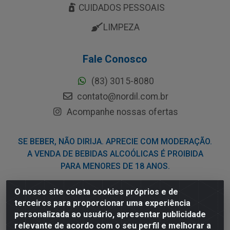
CUIDADOS PESSOAIS
LIMPEZA
Fale Conosco
(83) 3015-8080
contato@nordil.com.br
Acompanhe nossas ofertas
SE BEBER, NÃO DIRIJA. APRECIE COM MODERAÇÃO.
A VENDA DE BEBIDAS ALCOÓLICAS É PROIBIDA
PARA MENORES DE 18 ANOS.
O nosso site coleta cookies próprios e de
Nordil Distribuidora - Avenida Liberdade, 2738, Bloco F -
terceiros para proporcionar uma experiência
Sesi - Bayeux/PB - CEP 58.111-400 - CNPJ
personalizada ao usuário, apresentar publicidade
03.775.813/0001-41
relevante de acordo com o seu perfil e melhorar a