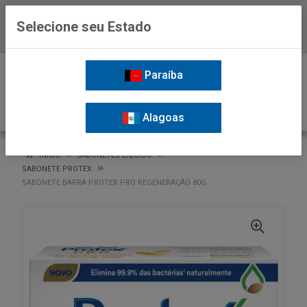
Selecione seu Estado
Baixe já o APP da Nordil
0
Paraíba
Alagoas
VOLTAR
INÍCIO
SABONETES LIQUIDO
SABONETE PROTEX
SABONETE BARRA PROTEX PRO REGENERAÇÃO 80G