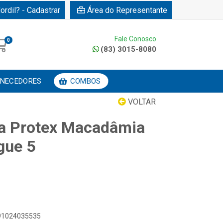
ordil? - Cadastrar
Área do Representante
Fale Conosco
0
(83) 3015-8080
NECEDORES
COMBOS
VOLTAR
ra Protex Macadâmia
gue 5
891024035535