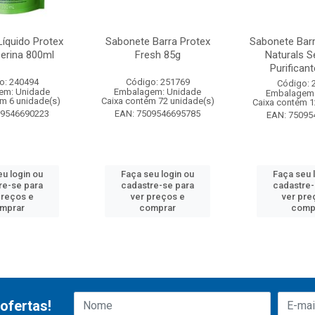
íquido Protex
Sabonete Barra Protex
Sabonete Barr
cerina 800ml
Fresh 85g
Naturals 
Purificante
o: 240494
Código: 251769
Código: 
em: Unidade
Embalagem: Unidade
Embalagem:
ém 6 unidade(s)
Caixa contém 72 unidade(s)
Caixa contém 1
09546690223
EAN: 7509546695785
EAN: 75095
eu login ou
Faça seu login ou
Faça seu 
re-se para
cadastre-se para
cadastre-
preços e
ver preços e
ver pre
mprar
comprar
comp
ofertas!