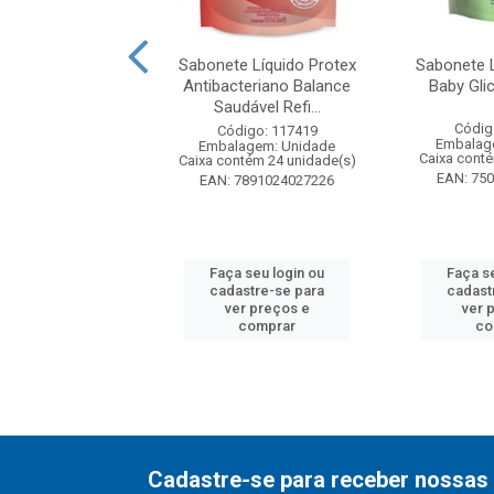
te Barra Protex
Sabonete Líquido Protex
Sabonete L
Suave 85g
Antibacteriano Balance
Baby Gli
Saudável Refi...
digo: 141961
Códig
Código: 117419
agem: Unidade
Embalag
Embalagem: Unidade
ntém 72 unidade(s)
Caixa cont
Caixa contém 24 unidade(s)
7891024034941
EAN: 75
EAN: 7891024027226
 seu login ou
Faça seu login ou
Faça s
astre-se para
cadastre-se para
cadast
er preços e
ver preços e
ver 
comprar
comprar
co
Cadastre-se para receber nossas 