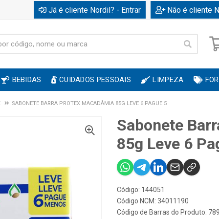
Já é cliente Nordil? - Entrar
Não é cliente N
BEBIDAS
CUIDADOS PESSOAIS
LIMPEZA
FOR
X
SABONETE BARRA PROTEX MACADÂMIA 85G LEVE 6 PAGUE 5
Sabonete Bar
85g Leve 6 Pa
Código: 144051
Código NCM: 34011190
Código de Barras do Produto: 7