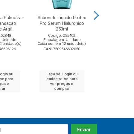
a Palmolive
Sabonete Liquido Protex
Sabonete Liquid
Sensação
Pro Serum Hialuronico
Pro Serum Re
 Argil...
250ml
Niacinamida 
252348
Código: 255402
Código: 25
 Unidade
Embalagem: Unidade
Embalagem: U
2 unidade(s)
Caixa contém 12 unidade(s)
Caixa contém 12 u
46696126
EAN: 7509546692050
EAN: 7509546
login ou
Faça seu login ou
Faça seu log
se para
cadastre-se para
cadastre-se
ços e
ver preços e
ver preços
rar
comprar
compra