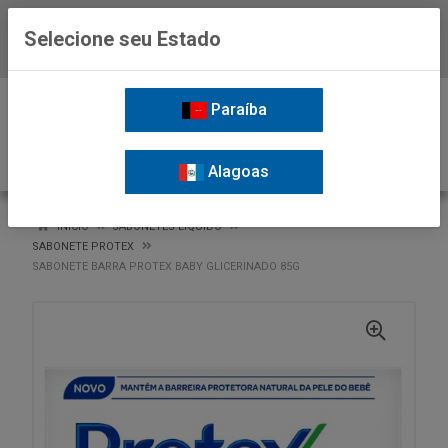
Selecione seu Estado
Baixe já o APP da Nordil
0
Paraíba
Alagoas
VOLTAR
INÍCIO
SABONETES LIQUIDO
SABONETE PROTEX
SABONETE BARRA PROTEX BABY GLICERINADO 85G