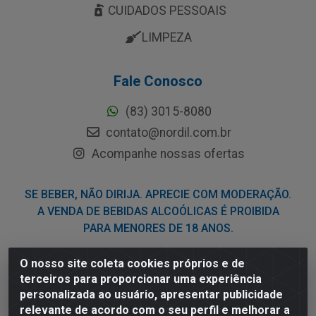
CUIDADOS PESSOAIS
LIMPEZA
Fale Conosco
(83) 3015-8080
contato@nordil.com.br
Acompanhe nossas ofertas
SE BEBER, NÃO DIRIJA. APRECIE COM MODERAÇÃO.
A VENDA DE BEBIDAS ALCOÓLICAS É PROIBIDA
PARA MENORES DE 18 ANOS.
O nosso site coleta cookies próprios e de
Nordil Distribuidora - Avenida Liberdade, 2738, Bloco F -
terceiros para proporcionar uma experiência
Sesi - Bayeux/PB - CEP 58.111-400 - CNPJ
personalizada ao usuário, apresentar publicidade
03.775.813/0001-41
relevante de acordo com o seu perfil e melhorar a