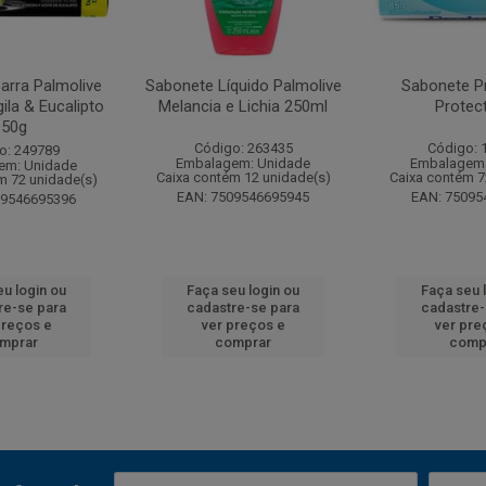
arra Palmolive
Sabonete Líquido Palmolive
Sabonete P
ila & Eucalipto
Melancia e Lichia 250ml
Protec
150g
Código: 263435
Código: 
o: 249789
Embalagem: Unidade
Embalagem:
em: Unidade
Caixa contém 12 unidade(s)
Caixa contém 7
m 72 unidade(s)
EAN: 7509546695945
EAN: 75095
09546695396
eu login ou
Faça seu login ou
Faça seu 
re-se para
cadastre-se para
cadastre-
preços e
ver preços e
ver pre
mprar
comprar
comp