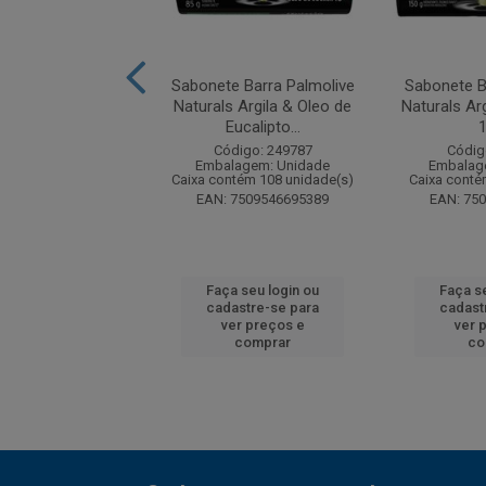
 Barra Palmolive
Sabonete Barra Palmolive
Sabonete B
rals Sensação
Naturals Argila & Oleo de
Naturals Arg
sa Argan 85...
Eucalipto...
digo: 133381
Código: 249787
Códig
agem: Unidade
Embalagem: Unidade
Embalag
tém 108 unidade(s)
Caixa contém 108 unidade(s)
Caixa conté
7891024034743
EAN: 7509546695389
EAN: 75
 seu login ou
Faça seu login ou
Faça s
astre-se para
cadastre-se para
cadast
er preços e
ver preços e
ver 
comprar
comprar
co