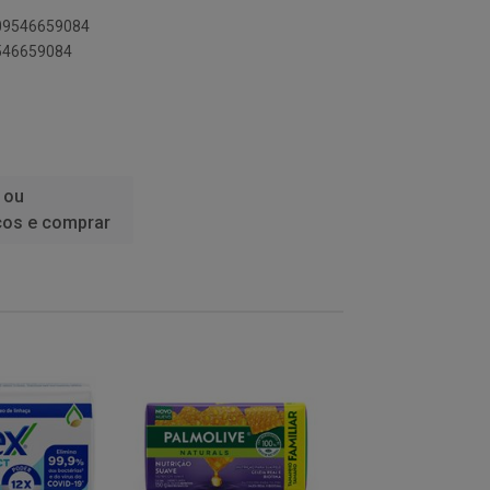
509546659084
9546659084
 ou
ços e comprar