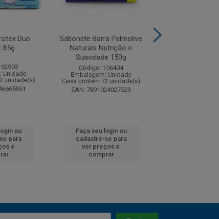
rotex Duo
Sabonete Barra Palmolive
Sabonete Barra 
t 85g
Naturals Nutrição e
Naturals Óleo N
Suavidade 150g
150g
192993
Código: 106404
Código: 11
 Unidade
Embalagem: Unidade
Embalagem: U
2 unidade(s)
Caixa contém 72 unidade(s)
Caixa contém 72 u
46665061
EAN: 7891024027523
EAN: 7891024
login ou
Faça seu login ou
Faça seu log
se para
cadastre-se para
cadastre-se
ços e
ver preços e
ver preços
rar
comprar
compra