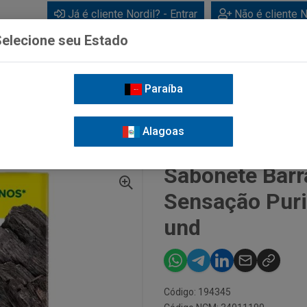
Já é cliente Nordil? - Entrar
Não é cliente N
elecione seu Estado
Paraíba
BEBIDAS
CUIDADOS PESSOAIS
LIMPEZA
FOR
Alagoas
VE
SABONETE BARRA PALMOLIVE NATURALS SENSAÇÃO PURIFICANTE CARVÃO 85G
Sabonete Barr
Sensação Puri
und
Código: 194345