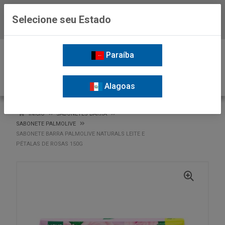
Selecione seu Estado
Baixe já o APP da Nordil
0
Paraíba
Alagoas
VOLTAR
INÍCIO
SABONETES BARRA
SABONETE PALMOLIVE
SABONETE BARRA PALMOLIVE NATURALS LEITE E
PÉTALAS DE ROSAS 150G