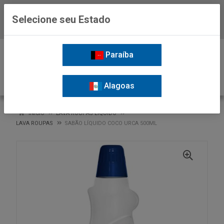
Selecione seu Estado
Baixe já o APP da Nordil
0
Paraíba
Alagoas
VOLTAR
INÍCIO
LAVA ROUPAS LIQUIDO
LAVA ROUPAS
SABÃO LÍQUIDO COCO URCA 500ML