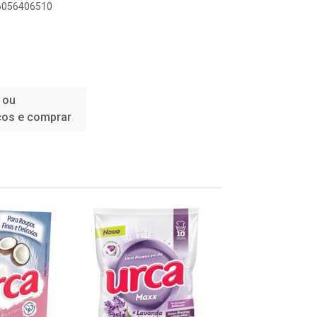
96056406510
 ou
ços e comprar