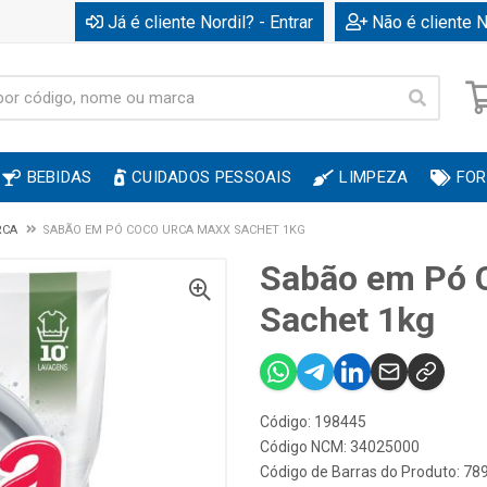
Já é cliente Nordil? - Entrar
Não é cliente N
BEBIDAS
CUIDADOS PESSOAIS
LIMPEZA
FOR
RCA
SABÃO EM PÓ COCO URCA MAXX SACHET 1KG
Sabão em Pó 
Sachet 1kg
Código: 198445
Código NCM: 34025000
Código de Barras do Produto: 7