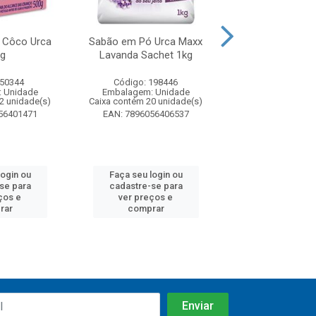
 Côco Urca
Sabão em Pó Urca Maxx
Lava Roupas 
g
Lavanda Sachet 1kg
Concentrado Sa
 50344
Código: 198446
Código: 23
 Unidade
Embalagem: Unidade
Embalagem: U
2 unidade(s)
Caixa contém 20 unidade(s)
Caixa contém 24 u
56401471
EAN: 7896056406537
EAN: 7896060
login ou
Faça seu login ou
Faça seu log
se para
cadastre-se para
cadastre-se
ços e
ver preços e
ver preços
rar
comprar
compra