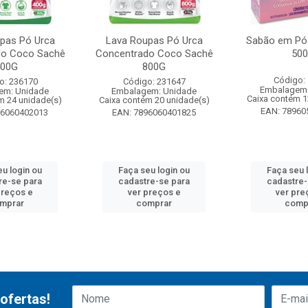
pas Pó Urca
Lava Roupas Pó Urca
Sabão em Pó
do Coco Sachê
Concentrado Coco Sachê
500
400G
800G
Código:
o: 236170
Código: 231647
Embalagem:
em: Unidade
Embalagem: Unidade
Caixa contém 1
m 24 unidade(s)
Caixa contém 20 unidade(s)
EAN: 78960
96060402013
EAN: 7896060401825
eu login ou
Faça seu login ou
Faça seu 
re-se para
cadastre-se para
cadastre-
preços e
ver preços e
ver pre
mprar
comprar
comp
ofertas!