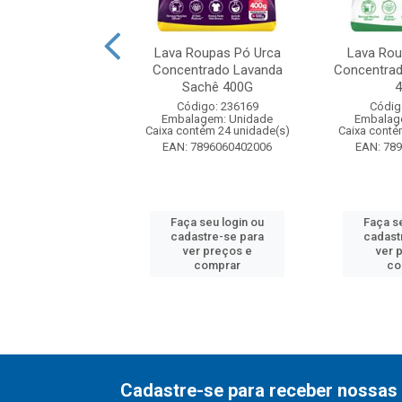
m Pó Coco Urca
Lava Roupas Pó Urca
Lava Rou
 Sachet 500g
Concentrado Lavanda
Concentra
Sachê 400G
digo: 198448
Código: 236169
Códig
agem: Unidade
Embalagem: Unidade
Embalag
ntém 20 unidade(s)
Caixa contém 24 unidade(s)
Caixa conté
7896056406506
EAN: 7896060402006
EAN: 78
 seu login ou
Faça seu login ou
Faça s
astre-se para
cadastre-se para
cadast
er preços e
ver preços e
ver 
comprar
comprar
co
Cadastre-se para receber nossas 