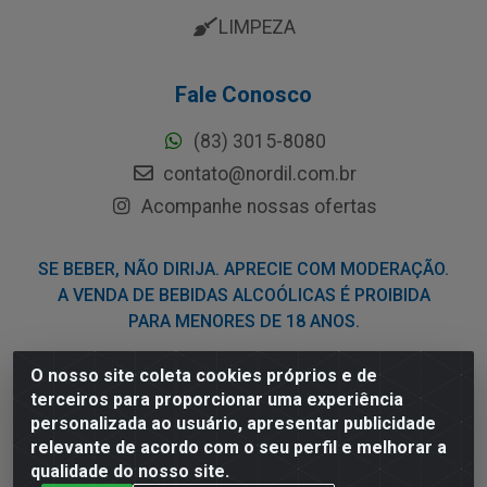
LIMPEZA
Fale Conosco
(83) 3015-8080
contato@nordil.com.br
Acompanhe nossas ofertas
SE BEBER, NÃO DIRIJA. APRECIE COM MODERAÇÃO.
A VENDA DE BEBIDAS ALCOÓLICAS É PROIBIDA
PARA MENORES DE 18 ANOS.
O nosso site coleta cookies próprios e de
Nordil Distribuidora - Avenida Liberdade, 2738, Bloco F -
terceiros para proporcionar uma experiência
Sesi - Bayeux/PB - CEP 58.111-400 - CNPJ
personalizada ao usuário, apresentar publicidade
03.775.813/0001-41
relevante de acordo com o seu perfil e melhorar a
qualidade do nosso site.