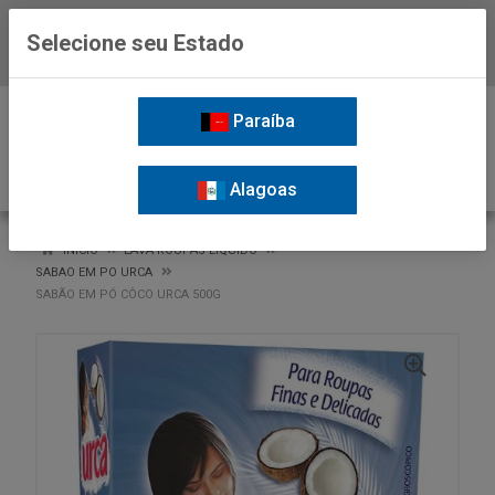
Selecione seu Estado
Baixe já o APP da Nordil
0
Paraíba
Alagoas
VOLTAR
INÍCIO
LAVA ROUPAS LIQUIDO
SABAO EM PO URCA
SABÃO EM PÓ CÔCO URCA 500G