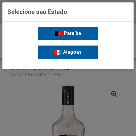
Selecione seu Estado
Baixe já o APP da Nordil
0
Paraíba
Alagoas
VOLTAR
INÍCIO
DESTILADOS
RUM
RUM MONTILLA CARTA CRISTAL 1L