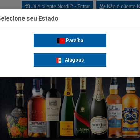
Já é cliente Nordil? - Entrar
Não é cliente N
elecione seu Estado
Paraíba
BEBIDAS
CUIDADOS PESSOAIS
LIMPEZA
FOR
Alagoas