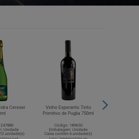
idra Cereser
Vinho Esperanto Tinto
Whisky Ballan
0ml
Primitivo de Puglia 750ml
750
 247883
Código: 189650
Código:
: Unidade
Embalagem: Unidade
Embalagem
12 unidade(s)
Caixa contém 6 unidade(s)
Caixa contém 