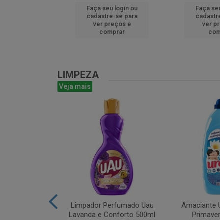
u login ou
Faça seu login ou
Faça seu
e-se para
cadastre-se para
cadastr
reços e
ver preços e
ver p
mprar
comprar
com
LIMPEZA
Veja mais
m Bruto 1L
Limpador Perfumado Uau
Amaciante U
Lavanda e Conforto 500ml
Primaver