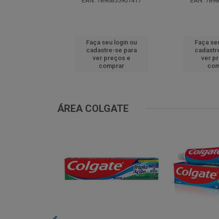
EAN: 7896855901417
EAN: 789
u login ou
Faça seu login ou
Faça seu
e-se para
cadastre-se para
cadastr
reços e
ver preços e
ver p
mprar
comprar
com
ÁREA COLGATE