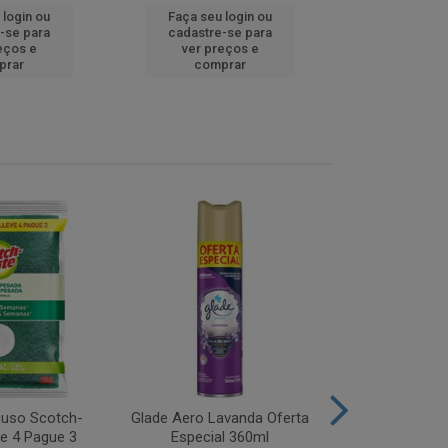
 login ou
Faça seu login ou
Faça seu 
-se para
cadastre-se para
cadastre
eços e
ver preços e
ver pr
prar
comprar
comp
iuso Scotch-
Glade Aero Lavanda Oferta
Desinfetant
ve 4 Pague 3
Especial 360ml
Origina