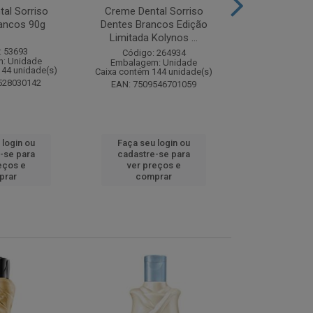
al Sorriso
Creme Dental Sorriso
Sabonete Ba
ancos 90g
Dentes Brancos Edição
Limpeza Profu
Limitada Kolynos ...
85
: 53693
Código: 264934
Código:
: Unidade
Embalagem: Unidade
Embalagem
144 unidade(s)
Caixa contém 144 unidade(s)
Caixa contém 
528030142
EAN: 7509546701059
EAN: 7891
 login ou
Faça seu login ou
Faça seu 
-se para
cadastre-se para
cadastre
eços e
ver preços e
ver pr
prar
comprar
comp