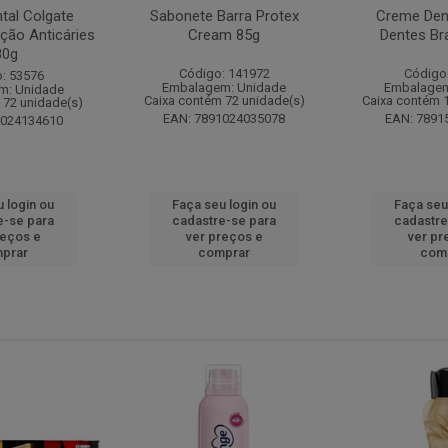
tal Colgate
Sabonete Barra Protex
Creme Dent
ção Anticáries
Cream 85g
Dentes Br
80g
Código: 141972
Código
: 53576
Embalagem: Unidade
Embalagem
m: Unidade
Caixa contém 72 unidade(s)
Caixa contém 
 72 unidade(s)
EAN: 7891024035078
EAN: 7891
1024134610
 login ou
Faça seu login ou
Faça seu
e-se para
cadastre-se para
cadastre
reços e
ver preços e
ver pr
prar
comprar
com