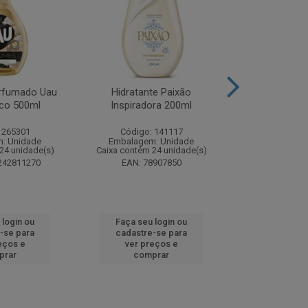
rfumado Uau
Hidratante Paixão
Shampoo P
co 500ml
Inspiradora 200ml
Iluminador P
 265301
Código: 141117
Código:
: Unidade
Embalagem: Unidade
Embalagem
24 unidade(s)
Caixa contém 24 unidade(s)
Caixa contém 
242811270
EAN: 78907850
EAN: 7891
 login ou
Faça seu login ou
Faça seu 
-se para
cadastre-se para
cadastre
eços e
ver preços e
ver pr
prar
comprar
comp