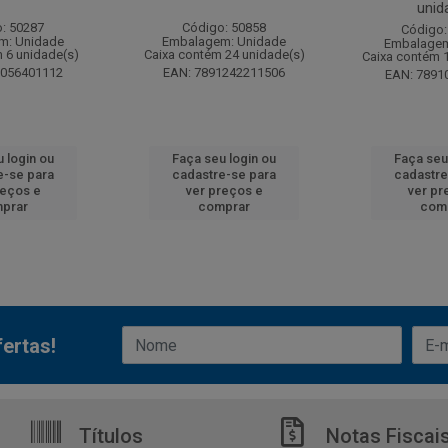
unid
: 50287
Código: 50858
Código:
m: Unidade
Embalagem: Unidade
Embalagem
 6 unidade(s)
Caixa contém 24 unidade(s)
Caixa contém 
6056401112
EAN: 7891242211506
EAN: 7891
 login ou
Faça seu login ou
Faça seu
e-se para
cadastre-se para
cadastre
reços e
ver preços e
ver pr
prar
comprar
com
ertas!
Títulos
Notas Fiscai