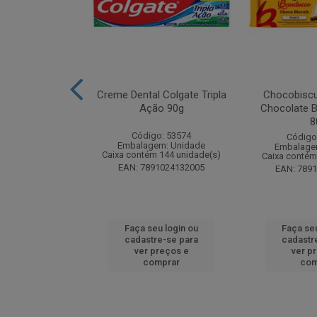
zon Meu Toque
Creme Dental Colgate Tripla
Chocobiscu
 Pote 23g
Ação 90g
Chocolate B
8
: 247689
Código: 53574
Código
m: Unidade
Embalagem: Unidade
Embalage
 18 unidade(s)
Caixa contém 144 unidade(s)
Caixa contém
1132165445
EAN: 7891024132005
EAN: 789
u login ou
Faça seu login ou
Faça seu
e-se para
cadastre-se para
cadastr
reços e
ver preços e
ver p
mprar
comprar
com