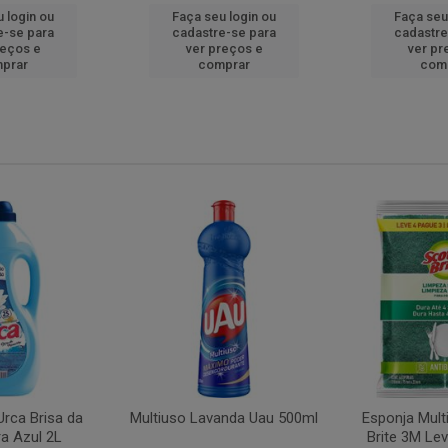
 login ou
Faça seu login ou
Faça seu
e-se para
cadastre-se para
cadastre
reços e
ver preços e
ver pr
prar
comprar
com
rca Brisa da
Multiuso Lavanda Uau 500ml
Esponja Mult
a Azul 2L
Brite 3M Le