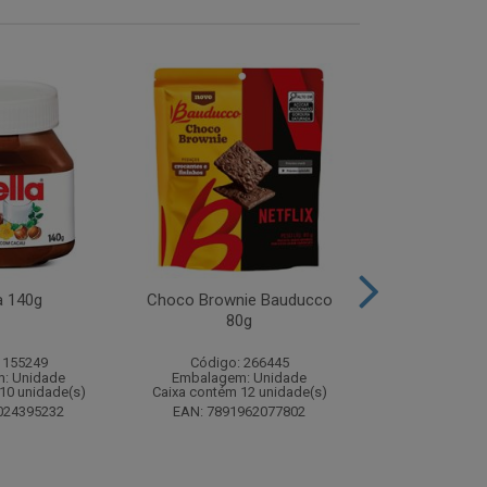
a 140g
Choco Brownie Bauducco
Complemento
80g
Sustagen K
Chocolate S
 155249
Código: 266445
Código:
: Unidade
Embalagem: Unidade
Embalagem
10 unidade(s)
Caixa contém 12 unidade(s)
Caixa contém 
024395232
EAN: 7891962077802
EAN: 7898