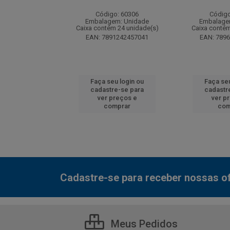
: 130077
Código: 60306
Código
m: Unidade
Embalagem: Unidade
Embalage
 12 unidade(s)
Caixa contém 24 unidade(s)
Caixa contém
7000800548
EAN: 7891242457041
EAN: 789
u login ou
Faça seu login ou
Faça seu
e-se para
cadastre-se para
cadastr
reços e
ver preços e
ver p
mprar
comprar
com
Cadastre-se para receber nossas of
Meus Pedidos