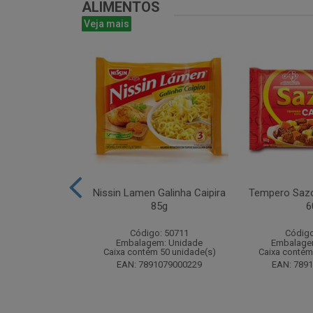
ALIMENTOS
Veja mais
ta 16g - Atado
Nissin Lamen Galinha Caipira
Tempero Sazo
 unidades
85g
6
o: 51499
Código: 50711
Código
m: Unidade
Embalagem: Unidade
Embalage
 24 unidade(s)
Caixa contém 50 unidade(s)
Caixa contém
8024393184
EAN: 7891079000229
EAN: 789