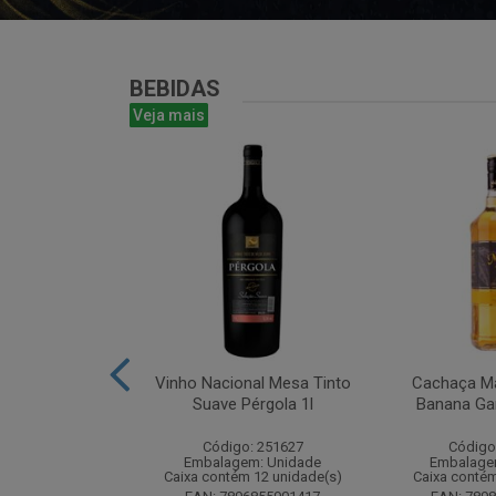
BEBIDAS
Veja mais
te Chandon
Vinho Nacional Mesa Tinto
Cachaça Ma
 Ice 750 com
Suave Pérgola 1l
Banana Gar
tucho
Código: 251627
Código
: 268825
Embalagem: Unidade
Embalage
m: Unidade
Caixa contém 12 unidade(s)
Caixa contém
m 6 unidade(s)