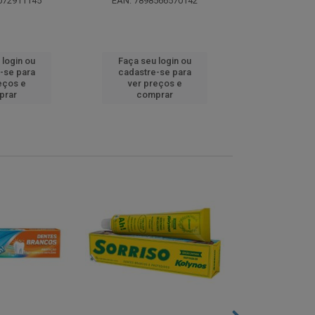
072911145
EAN: 7898566570142
EAN: 5000
 login ou
Faça seu login ou
Faça seu 
-se para
cadastre-se para
cadastre
eços e
ver preços e
ver pr
prar
comprar
comp