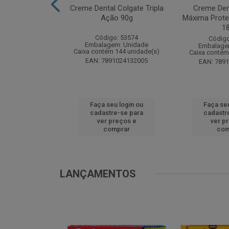
te Pinho Sol
Creme Dental Colgate Tripla
Creme Den
inal 1L
Ação 90g
Máxima Prote
1
o: 53883
Código: 53574
Código
m: Unidade
Embalagem: Unidade
Embalage
 12 unidade(s)
Caixa contém 144 unidade(s)
Caixa contém
1024194607
EAN: 7891024132005
EAN: 789
u login ou
Faça seu login ou
Faça seu
e-se para
cadastre-se para
cadastr
reços e
ver preços e
ver p
mprar
comprar
com
LANÇAMENTOS