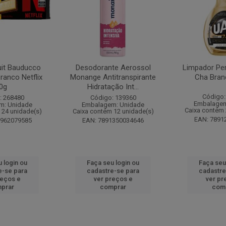
it Bauducco
Desodorante Aerossol
Limpador Pe
ranco Netflix
Monange Antitranspirante
Cha Bran
0g
Hidratação Int...
Código:
: 268480
Código: 139360
Embalagem
m: Unidade
Embalagem: Unidade
Caixa contém 
 24 unidade(s)
Caixa contém 12 unidade(s)
EAN: 7891
1962079585
EAN: 7891350034646
 login ou
Faça seu login ou
Faça seu
e-se para
cadastre-se para
cadastre
reços e
ver preços e
ver pr
prar
comprar
com