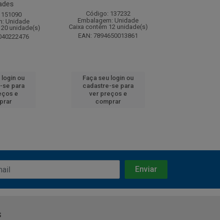
ades
Código: 137232
Código:
 151090
Embalagem: Unidade
Embalagem
: Unidade
Caixa contém 12 unidade(s)
Caixa contém 
120 unidade(s)
EAN: 7894650013861
EAN: 7891
040222476
 login ou
Faça seu login ou
Faça seu 
-se para
cadastre-se para
cadastre
eços e
ver preços e
ver pr
prar
comprar
comp
s