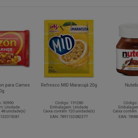
n para Carnes
Refresco MID Maracujá 20g
Nutell
0g
: 50990
Código: 191280
Código:
m: Unidade
Embalagem: Unidade
Embalagem
 48 unidade(s)
Caixa contém 120 unidade(s)
Caixa contém 
1132019281
EAN: 7891132082377
EAN: 7898