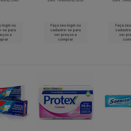
8906925540
EAN: 7898906925656
EAN: 7896
 login ou
Faça seu login ou
Faça seu
e-se para
cadastre-se para
cadastre
reços e
ver preços e
ver pr
prar
comprar
com