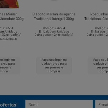
has Marilan
Biscoito Marilan Rosquinha
Rosquinhas
 Chocolate 300g
Tradicional Intergral 300g
Tradicional Ch
o: 206504
Código: 276684
Código: 
em: Unidade
Embalagem: Unidade
Embalagem:
m 32 unidade(s)
Caixa contém 24 unidade(s)
Caixa contém 2
96003738490
u login ou
Faça seu login ou
Faça seu 
re-se para
cadastre-se para
cadastre-
preços e
ver preços e
ver pre
mprar
comprar
comp
ofertas!