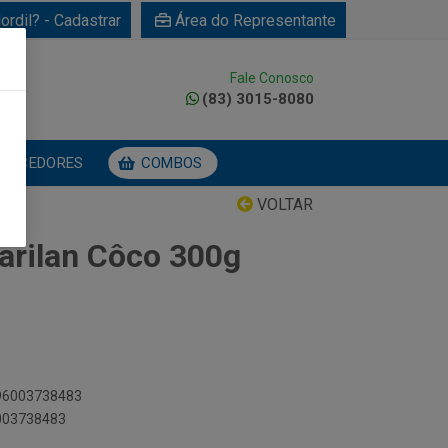
ordil? - Cadastrar
Área do Representante
Fale Conosco
0
(83) 3015-8080
NECEDORES
COMBOS
VOLTAR
rilan Côco 300g
896003738483
6003738483