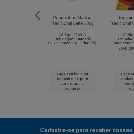
has Marilan Côco
Rosquinhas Marilan
Rosquin
800g
Tradicional Leite 300g
Tradicional
digo: 145116
Código: 278819
Códig
agem: Unidade
Embalagem: Unidade
Embalag
ntém 12 unidade(s)
Caixa contém 24 unidade(s)
Caixa conté
7896003703665
EAN: 78
 seu login ou
Faça seu login ou
Faça se
astre-se para
cadastre-se para
cadast
er preços e
ver preços e
ver 
comprar
comprar
co
Cadastre-se para receber nossas 