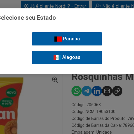
Já é cliente Nordil? - Entrar
Não é cliente N
elecione seu Estado
Paraíba
BEBIDAS
CUIDADOS PESSOAIS
LIMPEZA
FOR
Alagoas
ROSQUINHAS MARILAN CÔCO 300G
Rosquinhas Ma
Código: 206063
Código NCM: 19053100
Código de Barras do Produto: 7
Código de Barras da Caixa: 789
Embalagem: Unidade