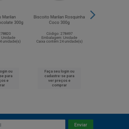
 Marilan
Biscoito Marilan Rosquinha
Rosquinhas M
ocolate 300g
Coco 300g
Tradicional Lei
278820
Código: 278497
Código: 206
 Unidade
Embalagem: Unidade
Embalagem: U
4 unidade(s)
Caixa contém 24 unidade(s)
Caixa contém 32 u
EAN: 7896003
login ou
Faça seu login ou
Faça seu log
se para
cadastre-se para
cadastre-se 
ços e
ver preços e
ver preços
rar
comprar
comprar