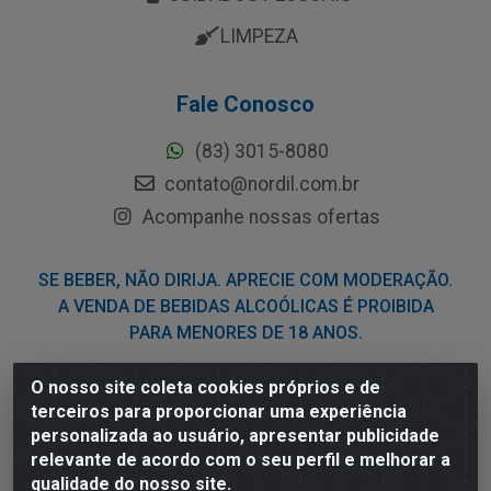
LIMPEZA
Fale Conosco
(83) 3015-8080
contato@nordil.com.br
Acompanhe nossas ofertas
SE BEBER, NÃO DIRIJA. APRECIE COM MODERAÇÃO.
A VENDA DE BEBIDAS ALCOÓLICAS É PROIBIDA
PARA MENORES DE 18 ANOS.
O nosso site coleta cookies próprios e de
Nordil Distribuidora - Avenida Liberdade, 2738, Bloco F -
terceiros para proporcionar uma experiência
Sesi - Bayeux/PB - CEP 58.111-400 - CNPJ
personalizada ao usuário, apresentar publicidade
03.775.813/0001-41
relevante de acordo com o seu perfil e melhorar a
qualidade do nosso site.