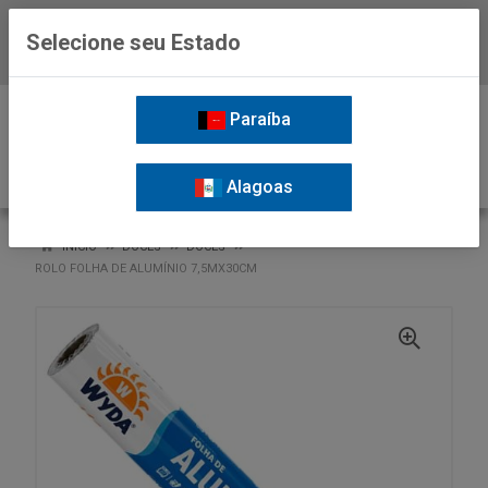
Selecione seu Estado
Baixe já o APP da Nordil
0
Paraíba
Alagoas
VOLTAR
INÍCIO
DOCES
DOCES
ROLO FOLHA DE ALUMÍNIO 7,5MX30CM