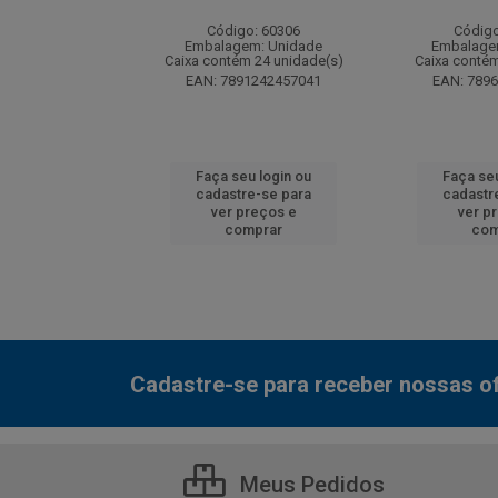
: 130077
Código: 60306
Código
m: Unidade
Embalagem: Unidade
Embalage
 12 unidade(s)
Caixa contém 24 unidade(s)
Caixa contém
7000800548
EAN: 7891242457041
EAN: 789
u login ou
Faça seu login ou
Faça seu
e-se para
cadastre-se para
cadastr
reços e
ver preços e
ver p
mprar
comprar
com
Cadastre-se para receber nossas of
Meus Pedidos