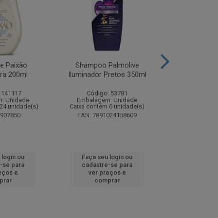
te Paixão
Shampoo Palmolive
Creme Dent
ora 200ml
Iluminador Pretos 350ml
Luminous W
Correc
 141117
Código: 53781
Código:
: Unidade
Embalagem: Unidade
Embalagem
24 unidade(s)
Caixa contém 6 unidade(s)
Caixa contém 
8907850
EAN: 7891024158609
EAN: 7509
 login ou
Faça seu login ou
Faça seu 
-se para
cadastre-se para
cadastre
eços e
ver preços e
ver pr
prar
comprar
comp