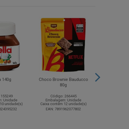
a 140g
Choco Brownie Bauducco
Complemento
80g
Sustagen K
Chocolate S
 155249
Código: 266445
Código:
: Unidade
Embalagem: Unidade
Embalagem
10 unidade(s)
Caixa contém 12 unidade(s)
Caixa contém 
024395232
EAN: 7891962077802
EAN: 7898