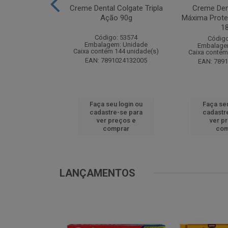
te Pinho Sol
Creme Dental Colgate Tripla
Creme Den
inal 1L
Ação 90g
Máxima Prote
1
o: 53883
Código: 53574
Código
m: Unidade
Embalagem: Unidade
Embalage
 12 unidade(s)
Caixa contém 144 unidade(s)
Caixa contém
1024194607
EAN: 7891024132005
EAN: 789
u login ou
Faça seu login ou
Faça seu
e-se para
cadastre-se para
cadastr
reços e
ver preços e
ver p
mprar
comprar
com
LANÇAMENTOS