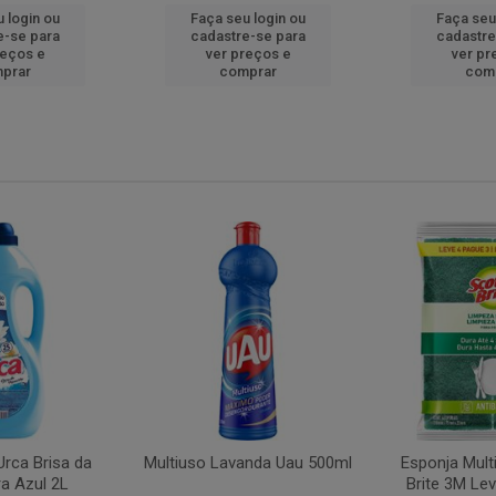
 login ou
Faça seu login ou
Faça seu
e-se para
cadastre-se para
cadastre
reços e
ver preços e
ver pr
prar
comprar
com
rca Brisa da
Multiuso Lavanda Uau 500ml
Esponja Mult
a Azul 2L
Brite 3M Le