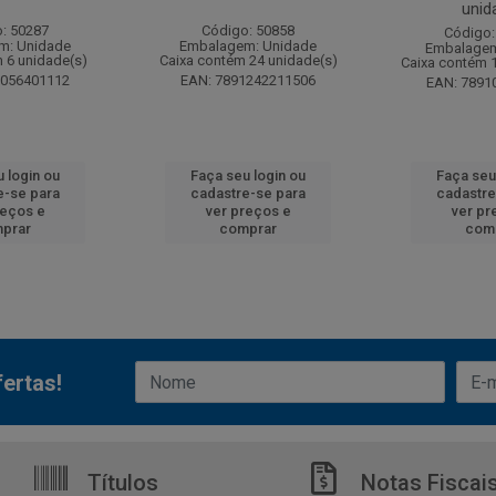
unid
: 50287
Código: 50858
Código:
m: Unidade
Embalagem: Unidade
Embalagem
 6 unidade(s)
Caixa contém 24 unidade(s)
Caixa contém 
6056401112
EAN: 7891242211506
EAN: 7891
 login ou
Faça seu login ou
Faça seu
e-se para
cadastre-se para
cadastre
reços e
ver preços e
ver pr
prar
comprar
com
ertas!
Títulos
Notas Fiscai