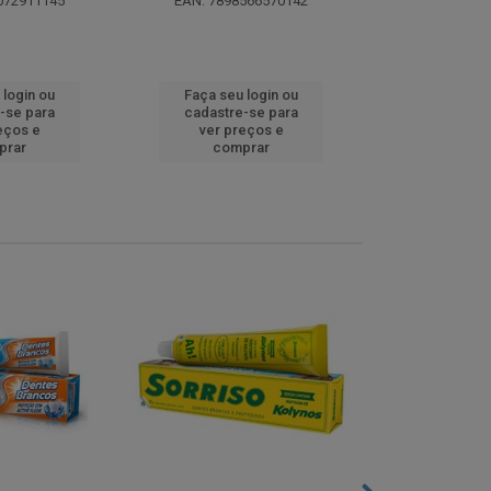
072911145
EAN: 7898566570142
EAN: 5000
 login ou
Faça seu login ou
Faça seu 
-se para
cadastre-se para
cadastre
eços e
ver preços e
ver pr
prar
comprar
comp