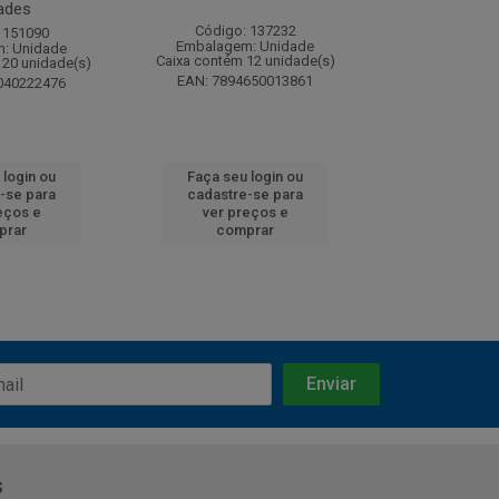
ades
Código: 137232
Código:
 151090
Embalagem: Unidade
Embalagem
: Unidade
Caixa contém 12 unidade(s)
Caixa contém 
120 unidade(s)
EAN: 7894650013861
EAN: 7891
040222476
 login ou
Faça seu login ou
Faça seu 
-se para
cadastre-se para
cadastre
eços e
ver preços e
ver pr
prar
comprar
comp
s