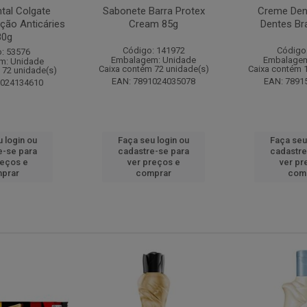
tal Colgate
Sabonete Barra Protex
Creme Dent
ção Anticáries
Cream 85g
Dentes Br
80g
Código: 141972
Código
: 53576
Embalagem: Unidade
Embalagem
m: Unidade
Caixa contém 72 unidade(s)
Caixa contém 
 72 unidade(s)
EAN: 7891024035078
EAN: 7891
1024134610
 login ou
Faça seu login ou
Faça seu
e-se para
cadastre-se para
cadastre
reços e
ver preços e
ver pr
prar
comprar
com