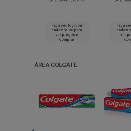
0299629536
EAN: 7896855901417
EAN: 789
u login ou
Faça seu login ou
Faça seu
e-se para
cadastre-se para
cadastr
reços e
ver preços e
ver p
mprar
comprar
com
ÁREA COLGATE