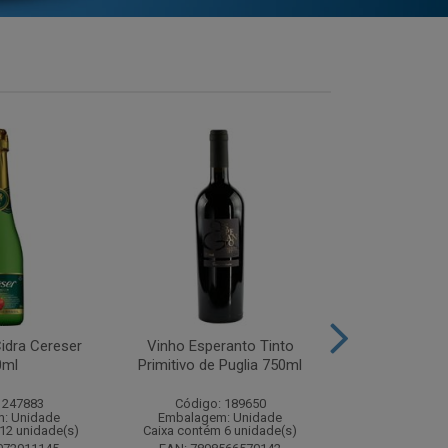
idra Cereser
Vinho Esperanto Tinto
Whisky Ballan
0ml
Primitivo de Puglia 750ml
750
 247883
Código: 189650
Código:
: Unidade
Embalagem: Unidade
Embalagem
12 unidade(s)
Caixa contém 6 unidade(s)
Caixa contém 