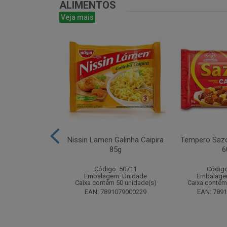
ALIMENTOS
Veja mais
uducco Duplo
Nissin Lamen Galinha Caipira
Tempero Sazo
0g Display com
85g
6
nidades
Código: 50711
Código
o: 50488
Embalagem: Unidade
Embalage
m: Unidade
Caixa contém 50 unidade(s)
Caixa contém
 112 unidade(s)
EAN: 7891079000229
EAN: 789
1962031170