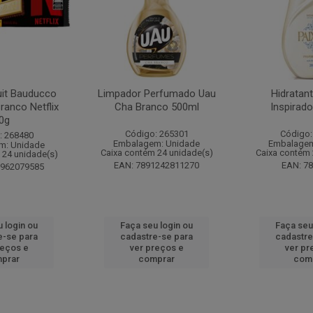
it Bauducco
Limpador Perfumado Uau
Hidratan
ranco Netflix
Cha Branco 500ml
Inspirad
0g
Código: 265301
Código:
: 268480
Embalagem: Unidade
Embalagem
m: Unidade
Caixa contém 24 unidade(s)
Caixa contém 
 24 unidade(s)
EAN: 7891242811270
EAN: 7
1962079585
 login ou
Faça seu login ou
Faça seu
e-se para
cadastre-se para
cadastre
reços e
ver preços e
ver pr
prar
comprar
com