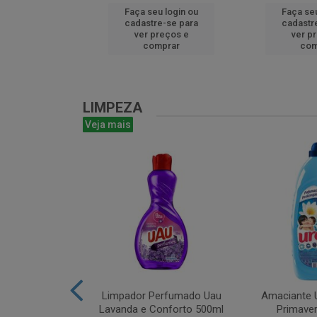
u login ou
Faça seu login ou
Faça seu
e-se para
cadastre-se para
cadastr
reços e
ver preços e
ver p
mprar
comprar
com
LIMPEZA
Veja mais
m Bruto 1L
Limpador Perfumado Uau
Amaciante U
Lavanda e Conforto 500ml
Primaver