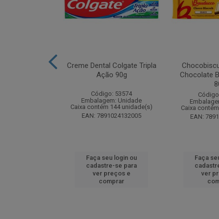
k Odorizador
Creme Dental Colgate Tripla
Chocobiscu
iquido Lavanda
Ação 90g
Chocolate B
y 60ml
8
Código: 53574
: 261880
Código
Embalagem: Unidade
m: Unidade
Embalage
Caixa contém 144 unidade(s)
 24 unidade(s)
Caixa contém
EAN: 7891024132005
4650015773
EAN: 789
u login ou
Faça seu login ou
Faça seu
e-se para
cadastre-se para
cadastr
reços e
ver preços e
ver p
mprar
comprar
com