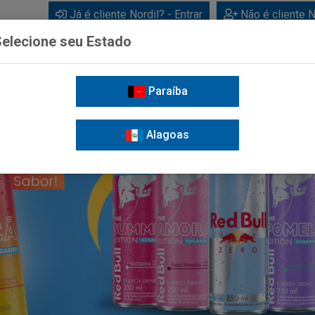
Já é cliente Nordil? - Entrar
Não é cliente N
elecione seu Estado
Paraíba
BEBIDAS
CUIDADOS PESSOAIS
LIMPEZA
FOR
Alagoas