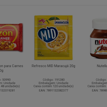
n para Carnes
Refresco MID Maracujá 20g
Nutell
0g
: 50990
Código: 191280
Código:
m: Unidade
Embalagem: Unidade
Embalagem
 48 unidade(s)
Caixa contém 120 unidade(s)
Caixa contém 
1132019281
EAN: 7891132082377
EAN: 7898