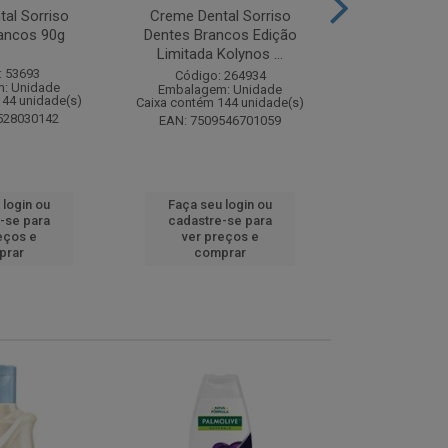
al Sorriso
Creme Dental Sorriso
Sabonete Ba
ancos 90g
Dentes Brancos Edição
Limpeza Profu
Limitada Kolynos ...
85
: 53693
Código: 264934
Código:
: Unidade
Embalagem: Unidade
Embalagem
144 unidade(s)
Caixa contém 144 unidade(s)
Caixa contém 
528030142
EAN: 7509546701059
EAN: 7891
 login ou
Faça seu login ou
Faça seu 
-se para
cadastre-se para
cadastre
eços e
ver preços e
ver pr
prar
comprar
comp