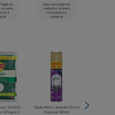
 login ou
Faça seu login ou
Faça seu 
-se para
cadastre-se para
cadastre
eços e
ver preços e
ver pr
prar
comprar
comp
iuso Scotch-
Glade Aero Lavanda Oferta
Desinfetant
ve 4 Pague 3
Especial 360ml
Origina