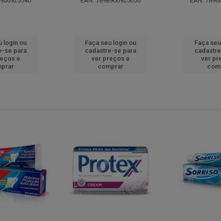
8906925540
EAN: 7898906925656
EAN: 7896
 login ou
Faça seu login ou
Faça seu
e-se para
cadastre-se para
cadastre
reços e
ver preços e
ver pr
prar
comprar
com