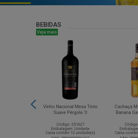
BEBIDAS
Veja mais
antines Finest
Vinho Nacional Mesa Tinto
Cachaça Ma
ohn 750ml
Suave Pérgola 1l
Banana Gar
: 265567
Código: 251627
Código
m: Unidade
Embalagem: Unidade
Embalage
m 6 unidade(s)
Caixa contém 12 unidade(s)
Caixa contém