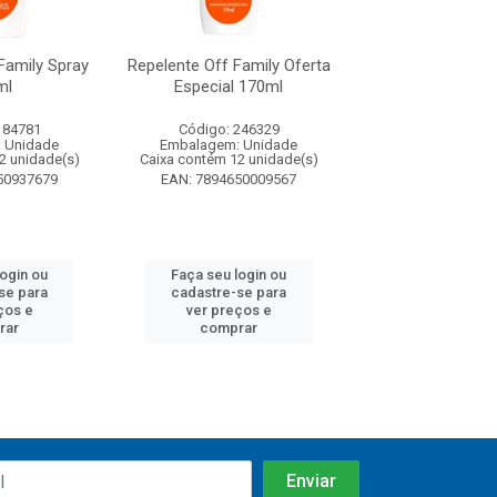
Family Spray
Repelente Off Family Oferta
Repelente Off
ml
Especial 170ml
Duração Aeross
184781
Código: 246329
Código: 192
 Unidade
Embalagem: Unidade
Embalagem: U
2 unidade(s)
Caixa contém 12 unidade(s)
Caixa contém 12 u
50937679
EAN: 7894650009567
EAN: 7894650
login ou
Faça seu login ou
Faça seu log
se para
cadastre-se para
cadastre-se 
ços e
ver preços e
ver preços
rar
comprar
comprar