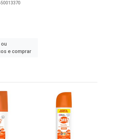
4650013370
 ou
ços e comprar