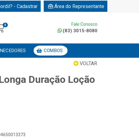
ordil? - Cadastrar
Área do Representante
Fale Conosco
0
(83) 3015-8080
NECEDORES
COMBOS
VOLTAR
 Longa Duração Loção
894650013373