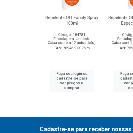
ente Off Longa
Repelente Off Family Spray
Repelente Of
 Aerossol 177ml
100ml
Espec
digo: 192153
Código: 184781
Códig
agem: Unidade
Embalagem: Unidade
Embalag
ntém 12 unidade(s)
Caixa contém 12 unidade(s)
Caixa conté
7894650014028
EAN: 7894650937679
EAN: 78
 seu login ou
Faça seu login ou
Faça se
astre-se para
cadastre-se para
cadast
er preços e
ver preços e
ver 
comprar
comprar
co
Cadastre-se para receber nossas 