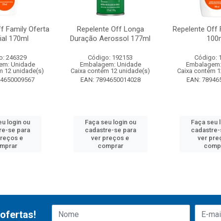
f Family Oferta
Repelente Off Longa
Repelente Off 
ial 170ml
Duração Aerossol 177ml
100
o: 246329
Código: 192153
Código: 
em: Unidade
Embalagem: Unidade
Embalagem:
m 12 unidade(s)
Caixa contém 12 unidade(s)
Caixa contém 1
94650009567
EAN: 7894650014028
EAN: 78946
u login ou
Faça seu login ou
Faça seu 
re-se para
cadastre-se para
cadastre-
preços e
ver preços e
ver pre
mprar
comprar
comp
ofertas!