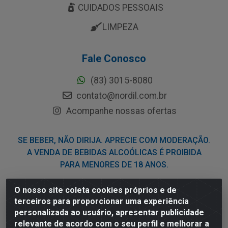
CUIDADOS PESSOAIS
LIMPEZA
Fale Conosco
(83) 3015-8080
contato@nordil.com.br
Acompanhe nossas ofertas
SE BEBER, NÃO DIRIJA. APRECIE COM MODERAÇÃO.
A VENDA DE BEBIDAS ALCOÓLICAS É PROIBIDA
PARA MENORES DE 18 ANOS.
O nosso site coleta cookies próprios e de
Nordil Distribuidora - Avenida Liberdade, 2738, Bloco F -
terceiros para proporcionar uma experiência
Sesi - Bayeux/PB - CEP 58.111-400 - CNPJ
personalizada ao usuário, apresentar publicidade
03.775.813/0001-41
relevante de acordo com o seu perfil e melhorar a