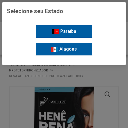
Selecione seu Estado
Baixe já o APP da Nordil
0
Paraíba
Alagoas
VOLTAR
INÍCIO
CUIDADOS COM O CORPO
PROTETOR/BRONZEADOR
RENA ALISANTE HENE GEL PRETO AZULADO 180G