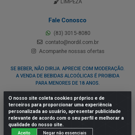
LIMPEZA
Fale Conosco
(83) 3015-8080
contato@nordil.com.br
Acompanhe nossas ofertas
SE BEBER, NÃO DIRIJA. APRECIE COM MODERAÇÃO.
A VENDA DE BEBIDAS ALCOÓLICAS É PROIBIDA
PARA MENORES DE 18 ANOS.
O nosso site coleta cookies próprios e de
Nordil Distribuidora - Avenida Liberdade, 2738, Bloco F -
terceiros para proporcionar uma experiência
Sesi - Bayeux/PB - CEP 58.111-400 - CNPJ
personalizada ao usuário, apresentar publicidade
03.775.813/0001-41
relevante de acordo com o seu perfil e melhorar a
qualidade do nosso site.
Aceito
Negar não essenciais