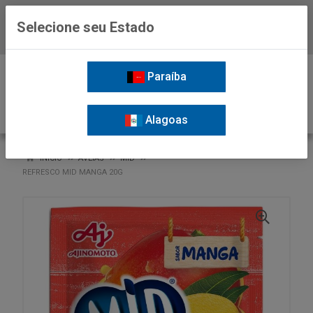
Selecione seu Estado
Baixe já o APP da Nordil
0
Paraíba
Alagoas
VOLTAR
INÍCIO
AVEIAS
MID
REFRESCO MID MANGA 20G