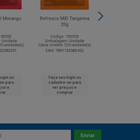
D Morango
Refresco MID Tangerina
Refresco MID Ab
20g
192052
Código: 192053
Código: 19
 Unidade
Embalagem: Unidade
Embalagem: U
20 unidade(s)
Caixa contém 120 unidade(s)
Caixa contém 120 
32082391
EAN: 7891132082452
EAN: 7891132
login ou
Faça seu login ou
Faça seu log
se para
cadastre-se para
cadastre-se
ços e
ver preços e
ver preços
rar
comprar
compra