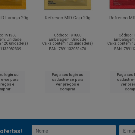
ID Laranja 20g
Refresco MID Caju 20g
Refresco MI
o: 191363
Código: 191880
Código: 
em: Unidade
Embalagem: Unidade
Embalagem:
 120 unidade(s)
Caixa contém 120 unidade(s)
Caixa contém 1
91132082339
EAN: 7891132082476
EAN: 78911
eu login ou
Faça seu login ou
Faça seu 
re-se para
cadastre-se para
cadastre-
preços e
ver preços e
ver pre
mprar
comprar
comp
ofertas!