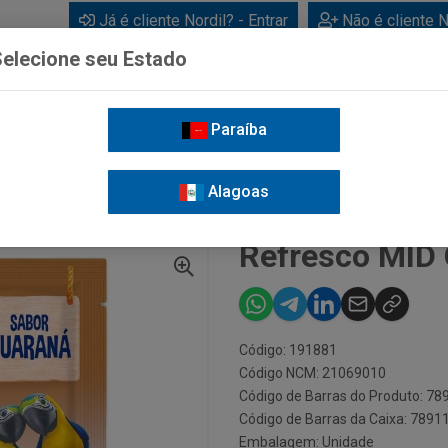
Já é cliente Nordil? - Entrar
Não é cliente N
elecione seu Estado
Paraíba
BEBIDAS
CUIDADOS PESSOAIS
LIMPEZA
FOR
Alagoas
 20G
Refresco MID
Código: 191881
Código NCM: 21069010
Código de Barras do Produto: 7
Código de Barras da Caixa: 789
Embalagem: Unidade