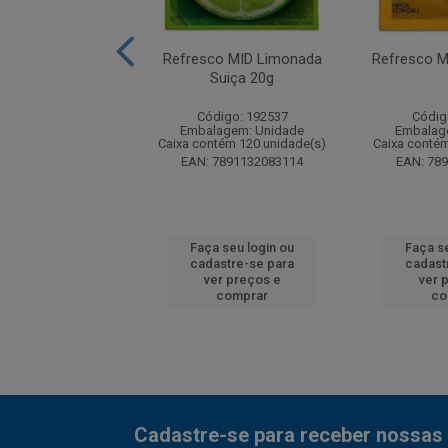
FIT Diet Tangerina
Refresco MID Limonada
Refresco M
Suiça 20g
digo: 50427
Código: 192537
Códig
agem: Unidade
Embalagem: Unidade
Embalag
tém 120 unidade(s)
Caixa contém 120 unidade(s)
Caixa contém
7891132001064
EAN: 7891132083114
EAN: 78
 seu login ou
Faça seu login ou
Faça s
astre-se para
cadastre-se para
cadast
er preços e
ver preços e
ver 
comprar
comprar
co
Cadastre-se para receber nossas 