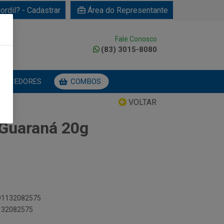
ordil? - Cadastrar
Área do Representante
Fale Conosco
0
(83) 3015-8080
NECEDORES
COMBOS
VOLTAR
 Guaraná 20g
891132082575
1132082575