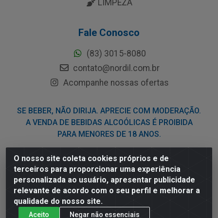
LIMPEZA
Fale Conosco
(83) 3015-8080
contato@nordil.com.br
Acompanhe nossas ofertas
SE BEBER, NÃO DIRIJA. APRECIE COM MODERAÇÃO.
A VENDA DE BEBIDAS ALCOÓLICAS É PROIBIDA
PARA MENORES DE 18 ANOS.
O nosso site coleta cookies próprios e de
Nordil Distribuidora - Avenida Liberdade, 2738, Bloco F -
terceiros para proporcionar uma experiência
Sesi - Bayeux/PB - CEP 58.111-400 - CNPJ
personalizada ao usuário, apresentar publicidade
03.775.813/0001-41
relevante de acordo com o seu perfil e melhorar a
qualidade do nosso site.
Aceito
Negar não essenciais