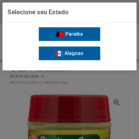
Selecione seu Estado
Baixe já o APP da Nordil
0
Paraíba
Alagoas
VOLTAR
INÍCIO
TEMPERO CASEIRO
RECEITA DA CASA
RECEITA DE CASA C/ PIMENTA 450G