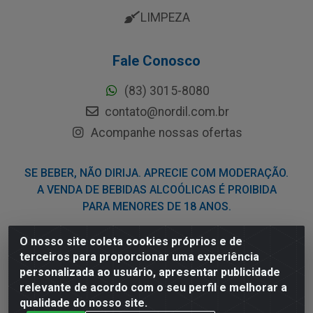
LIMPEZA
Fale Conosco
(83) 3015-8080
contato@nordil.com.br
Acompanhe nossas ofertas
SE BEBER, NÃO DIRIJA. APRECIE COM MODERAÇÃO.
A VENDA DE BEBIDAS ALCOÓLICAS É PROIBIDA
PARA MENORES DE 18 ANOS.
O nosso site coleta cookies próprios e de
Nordil Distribuidora - Avenida Liberdade, 2738, Bloco F -
terceiros para proporcionar uma experiência
Sesi - Bayeux/PB - CEP 58.111-400 - CNPJ
personalizada ao usuário, apresentar publicidade
03.775.813/0001-41
relevante de acordo com o seu perfil e melhorar a
qualidade do nosso site.