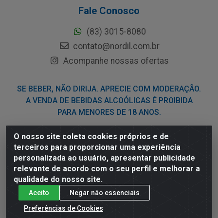
Fale Conosco
(83) 3015-8080
contato@nordil.com.br
Acompanhe nossas ofertas
SE BEBER, NÃO DIRIJA. APRECIE COM MODERAÇÃO.
A VENDA DE BEBIDAS ALCOÓLICAS É PROIBIDA
PARA MENORES DE 18 ANOS.
O nosso site coleta cookies próprios e de
Nordil Distribuidora - Avenida Liberdade, 2738, Bloco F -
terceiros para proporcionar uma experiência
Sesi - Bayeux/PB - CEP 58.111-400 - CNPJ
personalizada ao usuário, apresentar publicidade
03.775.813/0001-41
relevante de acordo com o seu perfil e melhorar a
qualidade do nosso site.
Aceito
Negar não essenciais
Preferências de Cookies