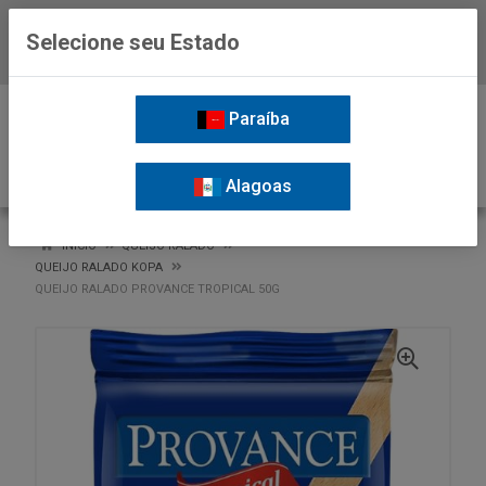
Selecione seu Estado
Baixe já o APP da Nordil
0
Paraíba
Alagoas
VOLTAR
INÍCIO
QUEIJO RALADO
QUEIJO RALADO KOPA
QUEIJO RALADO PROVANCE TROPICAL 50G