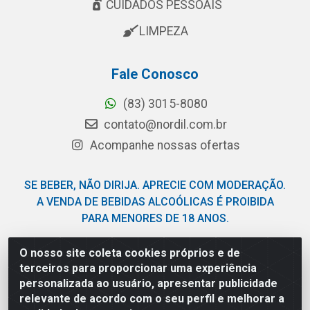
CUIDADOS PESSOAIS
LIMPEZA
Fale Conosco
(83) 3015-8080
contato@nordil.com.br
Acompanhe nossas ofertas
SE BEBER, NÃO DIRIJA. APRECIE COM MODERAÇÃO.
A VENDA DE BEBIDAS ALCOÓLICAS É PROIBIDA
PARA MENORES DE 18 ANOS.
O nosso site coleta cookies próprios e de
Nordil Distribuidora - Avenida Liberdade, 2738, Bloco F -
terceiros para proporcionar uma experiência
Sesi - Bayeux/PB - CEP 58.111-400 - CNPJ
personalizada ao usuário, apresentar publicidade
03.775.813/0001-41
relevante de acordo com o seu perfil e melhorar a